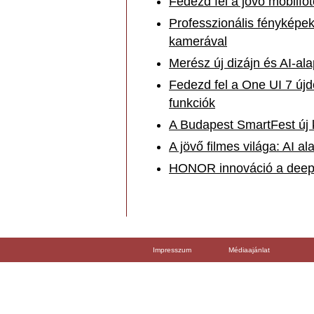
Fedezd fel a jövő mobilfo
Professzionális fényképe
kamerával
Merész új dizájn és AI-a
Fedezd fel a One UI 7 újd
funkciók
A Budapest SmartFest új 
A jövő filmes világa: AI 
HONOR innováció a deep
Impresszum
Médiaajánlat