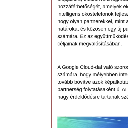
hozzáférhetőségét, amelyek el
intelligens okostelefonok fejl
hogy olyan partnerekkel, mint a
határokat és közösen egy új pa
számára. Ez az együttműköd
céljainak megvalósításában.
A Google Cloud-dal való szor
számára, hogy mélyebben integr
tovább bővítve azok képalkotási
partnerség folytatásaként új A
nagy érdeklődésre tartanak sz