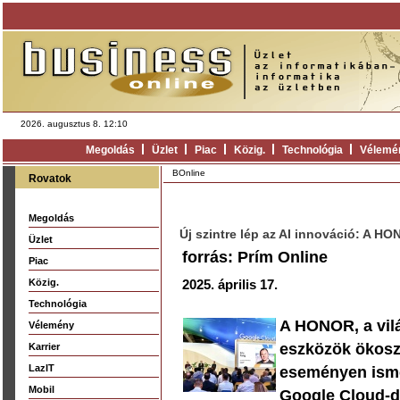
2026. augusztus 8. 12:10
Megoldás
Üzlet
Piac
Közig.
Technológia
Vélemé
BOnline
Rovatok
Megoldás
Új szintre lép az AI innováció: A 
Üzlet
forrás: Prím Online
Piac
Közig.
2025. április 17.
Technológia
A HONOR, a vilá
Vélemény
eszközök ökoszi
Karrier
LazIT
eseményen isme
Mobil
Google Cloud-da