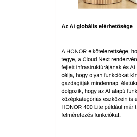
Az AI globális elérhetősége
A HONOR elkötelezettsége, ho
tegye, a Cloud Next rendezvén
fejlett infrastruktúrájának é
célja, hogy olyan funkciókat k
gazdagítják mindennapi élet
dolgozik, hogy az AI alapú fu
középkategóriás eszközein is el
HONOR 400 Lite például már tar
felméretezés funkciókat.