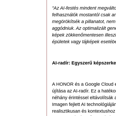
"Az AI-festés mindent megvált
felhasználók mostantól csak ar
megörökítsék a pillanatot, nem
aggódniuk. Az optimalizált gener
képek zökkenőmentesen illeszk
épületek vagy tájképek esetébe
AI-radír: Egyszerű képszerk
A HONOR és a Google Cloud e
újítása az AI-radír. Ez a haték
néhány érintéssel eltávolítsák
Imagen fejlett AI technológiájá
realisztikusan és kontextushoz 