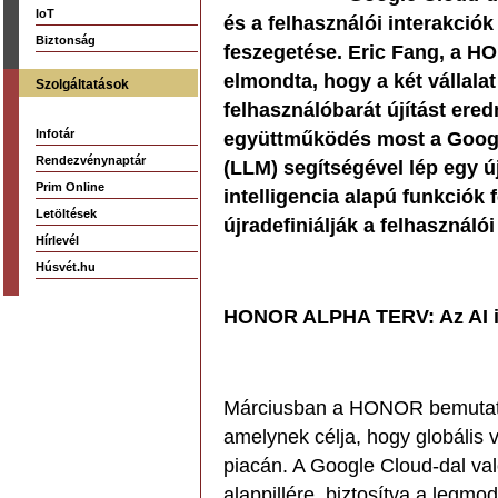
IoT
és a felhasználói interakciók
Biztonság
feszegetése. Eric Fang, a H
elmondta, hogy a két vállala
Szolgáltatások
felhasználóbarát újítást ered
Infotár
együttműködés most a Google
Rendezvénynaptár
(LLM) segítségével lép egy ú
Prim Online
intelligencia alapú funkciók 
Letöltések
újradefiniálják a felhasználó
Hírlevél
Húsvét.hu
HONOR ALPHA TERV: Az AI in
Márciusban a HONOR bemuta
amelynek célja, hogy globális 
piacán. A Google Cloud-dal v
alappillére, biztosítva a legmo