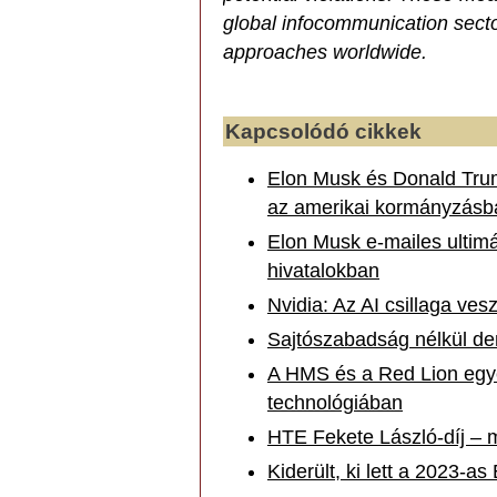
global infocommunication secto
approaches worldwide.
Kapcsolódó cikkek
Elon Musk és Donald Trum
az amerikai kormányzásb
Elon Musk e-mailes ultimá
hivatalokban
Nvidia: Az AI csillaga ves
Sajtószabadság nélkül de
A HMS és a Red Lion egyes
technológiában
HTE Fekete László-díj – 
Kiderült, ki lett a 2023-as