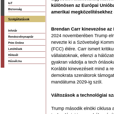
IoT
különösen az Európai Unióba
Biztonság
amerikai megközelítésekhez a
Szolgáltatások
Brendan Carr kinevezése az 
Infotár
2024 novemberében Trump eln
Rendezvénynaptár
nevezte ki a Szövetségi Kommu
Prim Online
(FCC) élére. Carr ismert kritik
Letöltések
vállalatoknak, ellenzi a hálóz
Hírlevél
Húsvét.hu
gyakran vádolja a tech óriások
Korábbi kinevezéseit mind a r
demokrata szenátorok támogatt
mandátuma 2029-ig szól.
Változások a technológiai s
Trump második elnöki ciklusa a