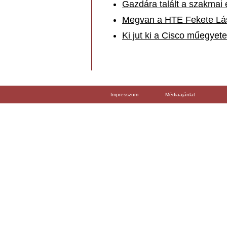
Gazdára talált a szakmai e
Megvan a HTE Fekete Lász
Ki jut ki a Cisco műegye
Impresszum
Médiaajánlat