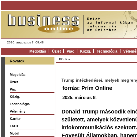
2026. augusztus 7. 09:48
Megoldás
Üzlet
Piac
Közig.
Technológia
Vélemé
BOnline
Rovatok
Megoldás
Trump intézkedései, melyek megren
Üzlet
forrás: Prím Online
Piac
Közig.
2025. március 8.
Technológia
Donald Trump másoodik elnök
Vélemény
született, amelyek közvetlen
Karrier
LazIT
infokommunikációs szektort
Mobil
Egyesült Államokban, hanem 