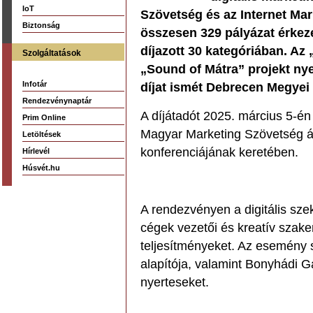
IoT
Szövetség és az Internet Mar
Biztonság
összesen 329 pályázat érkeze
díjazott 30 kategóriában. Az 
Szolgáltatások
„Sound of Mátra” projekt nye
Infotár
díjat ismét Debrecen Megyei
Rendezvénynaptár
A díjátadót 2025. március 5-
Prim Online
Magyar Marketing Szövetség ál
Letöltések
konferenciájának keretében.
Hírlevél
Húsvét.hu
A rendezvényen a digitális szek
cégek vezetői és kreatív szak
teljesítményeket. Az esemény s
alapítója, valamint Bonyhádi Gá
nyerteseket.