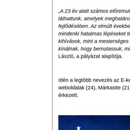
„A 23 év alatt számos előremuta
láthattunk, amelyek meghatároz
fejlődésében. Az elmúlt években
mindenki hatalmas lépéseket tet
kihívások, mint a mesterséges 
kínálnak, hogy bemutassuk, m
László, a pályázat alapítója.
Idén a legtöbb nevezés az E-k
weboldalak (24), Márkasite (21
érkezett.