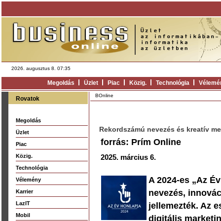
2026. augusztus 8. 07:35
Megoldás
Üzlet
Piac
Közig.
Technológia
Vélemé
BOnline
Rovatok
Megoldás
Rekordszámú nevezés és kreatív me
Üzlet
forrás: Prím Online
Piac
Közig.
2025. március 6.
Technológia
A 2024-es „Az Év
Vélemény
nevezés, innováci
Karrier
LazIT
jellemezték. Az 
Mobil
digitális marketi