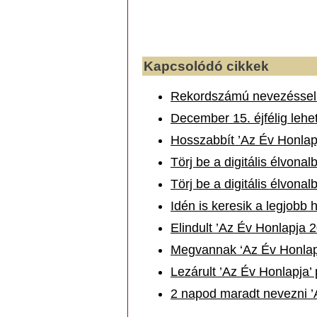
Kapcsolódó cikkek
Rekordszámú nevezéssel z
December 15. éjfélig lehe
Hosszabbít ’Az Év Honlapj
Törj be a digitális élvona
Törj be a digitális élvona
Idén is keresik a legjobb 
Elindult ’Az Év Honlapja 2
Megvannak ‘Az Év Honlapja
Lezárult ’Az Év Honlapja’
2 napod maradt nevezni ’A