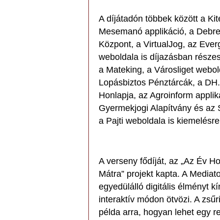
A díjátadón többek között a Ki
Mesemanó applikáció, a Debre
Központ, a VirtualJog, az Ever
weboldala is díjazásban része
a Mateking, a Városliget webo
Lopásbiztos Pénztárcák, a DH.
Honlapja, az Agroinform applik
Gyermekjogi Alapítvány és az S
a Pajti weboldala is kiemelésre 
A verseny fődíját, az „Az Év Ho
Mátra” projekt kapta. A Mediat
egyedülálló digitális élményt 
interaktív módon ötvözi. A zsű
példa arra, hogyan lehet egy