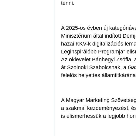
tenni.
A 2025-ös évben új kategóriáv
Minisztérium által indított De
hazai KKV-k digitalizációs le
Leginspirálóbb Programja” elis
Az oklevelet Bánhegyi Zsófia,
át Szolnoki Szabolcsnak, a Gaz
felelős helyettes államtitkárána
A Magyar Marketing Szövetség 
a szakmai kezdeményezést, és 
is elismerhessük a legjobb hon