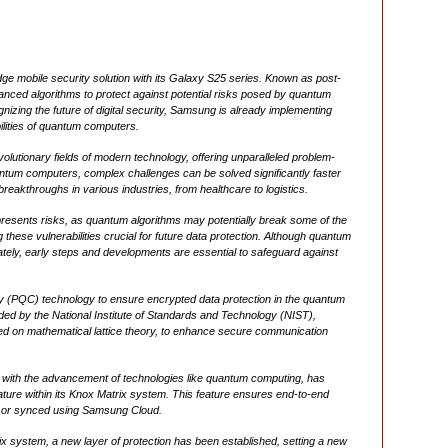
 mobile security solution with its Galaxy S25 series. Known as post-
anced algorithms to protect against potential risks posed by quantum
izing the future of digital security, Samsung is already implementing
ilities of quantum computers.
utionary fields of modern technology, offering unparalleled problem-
uantum computers, complex challenges can be solved significantly faster
breakthroughs in various industries, from healthcare to logistics.
esents risks, as quantum algorithms may potentially break some of the
hese vulnerabilities crucial for future data protection. Although quantum
ately, early steps and developments are essential to safeguard against
 (PQC) technology to ensure encrypted data protection in the quantum
d by the National Institute of Standards and Technology (NIST),
ed on mathematical lattice theory, to enhance secure communication
 with the advancement of technologies like quantum computing, has
ture within its Knox Matrix system. This feature ensures end-to-end
, or synced using Samsung Cloud.
x system, a new layer of protection has been established, setting a new