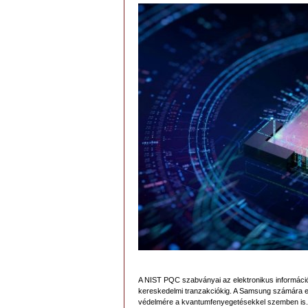
A NIST PQC szabványai az elektronikus információ
kereskedelmi tranzakciókig. A Samsung számára ez
védelmére a kvantumfenyegetésekkel szemben is.