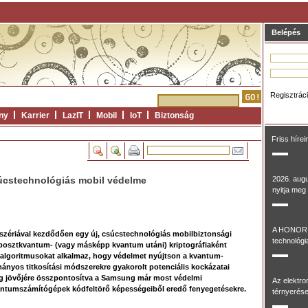
Belépés
Regisztrác
ny
Karrier
LazIT
Mobil
IoT
Biztonság
Friss hírei
úcstechnológiás mobil védelme
2026. aug
nyitja meg 
A HONOR 
zériával kezdődően egy új, csúcstechnológiás mobilbiztonsági
technológia
posztkvantum- (vagy másképp kvantum utáni) kriptográfiaként
tt algoritmusokat alkalmaz, hogy védelmet nyújtson a kvantum-
nyos titkosítási módszerekre gyakorolt potenciális kockázatai
nság jövőjére összpontosítva a Samsung már most védelmi
Az elektr
vantumszámítógépek kódfeltörő képességeiből eredő fenyegetésekre.
térnyerése