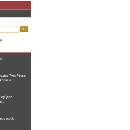
ió
nk:
usztus 7-én Pécsen
kapuit a...
legújabb
i...
omos autók
...