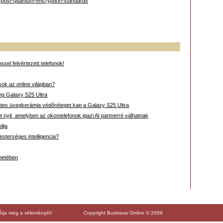
ed-post-quantum-encryption-standards
sel felvértezett telefonok!
ok az online világban?
ng Galaxy S25 Ultra
tes üvegkerámia védőréteget kap a Galaxy S25 Ultra
nyit, amelyben az okostelefonok igazi AI partnerré válhatnak
lja
esterséges intelligencia?
énetében
Írja meg a véleményét!
Copyright Business Online © 2009