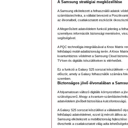
A Samsung stratégiai megközelítése
A Samsung elkötelezett a felhasználói adatok védel
számítástechnika, a vállalat bevezeti a Posztkva
az élvonalbeli, csatlakoztatott eszközök ökoszis
A Megerősített adatvédelem funkció jelenleg a felha
személyes információk biztonsági mentésére, viss
segítségével.
A PQC technológia integrálásával a Knox Matrix re
felhőalapú mobil-adatbiztonság terén. A Knox Matri
kvantumbiztos védelmet a Samsung Cloud biztonsá
TV-ken és digitális készülékeken is elérhetőek.
Ez a funkció a Galaxy S25 sorozat készülékein – m
először, amely a Galaxy felhasználók számára fok
szemben.
Biztonságos jövő élvonalában a Sams
A folyamatosan változó digitális környezetben a j
szükségszerű. Ahogy a kvantum-számítástechnika á
adatvédelem jövőbeli biztosítása kulcsfontosságú.
A Galaxy S25 sorozat készülékei a vállalatelső ol
felhőalapú adatvédelmet, ezzel új mércét állítva 
Samsung elkötelezett a mobilbiztonság fejlesztése m
élvezhetik a csatlakoztatott világ adta lehetőségeke