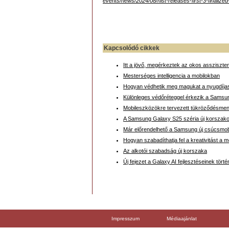
events/news/2024/08/nist-releases-first-3-finaliz
Kapcsolódó cikkek
Itt a jövő, megérkeztek az okos asszisztens
Mesterséges intelligencia a mobilokban
Hogyan védhetik meg magukat a nyugdíjas
Különleges védőréteggel érkezik a Samsu
Mobileszközökre tervezett tükröződésmen
A Samsung Galaxy S25 széria új korszakot 
Már előrendelhető a Samsung új csúcsmobi
Hogyan szabadíthatja fel a kreativitást a m
Az alkotói szabadság új korszaka
Új fejezet a Galaxy AI fejlesztéseinek tört
Impresszum
Médiaajánlat