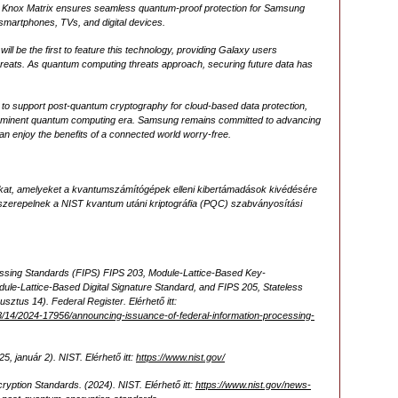
he Knox Matrix ensures seamless quantum-proof protection for Samsung
martphones, TVs, and digital devices.
ll be the first to feature this technology, providing Galaxy users
reats. As quantum computing threats approach, securing future data has
 to support post-quantum cryptography for cloud-based data protection,
 imminent quantum computing era. Samsung remains committed to advancing
can enjoy the benefits of a connected world worry-free.
sokat, amelyeket a kvantumszámítógépek elleni kibertámadások kivédésére
szerepelnek a NIST kvantum utáni kriptográfia (PQC) szabványosítási
essing Standards (FIPS) FIPS 203, Module-Lattice-Based Key-
le-Lattice-Based Digital Signature Standard, and FIPS 205, Stateless
sztus 14). Federal Register. Elérhető itt:
8/14/2024-17956/announcing-issuance-of-federal-information-processing-
5, január 2). NIST. Elérhető itt:
https://www.nist.gov/
yption Standards. (2024). NIST. Elérhető itt:
https://www.nist.gov/news-