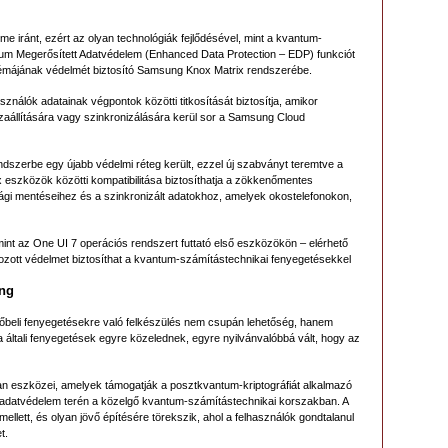
me iránt, ezért az olyan technológiák fejlődésével, mint a kvantum-
ntum Megerősített Adatvédelem (Enhanced Data Protection – EDP) funkciót
ztémájának védelmét biztosító Samsung Knox Matrix rendszerébe.
sználók adatainak végpontok közötti titkosítását biztosítja, amikor
zaállítására vagy szinkronizálására kerül sor a Samsung Cloud
ndszerbe egy újabb védelmi réteg került, ezzel új szabványt teremtve a
x eszközök közötti kompatibilitása biztosíthatja a zökkenőmentes
gi mentéseihez és a szinkronizált adatokhoz, amelyek okostelefonokon,
int az One UI 7 operációs rendszert futtató első eszközökön – elérhető
ozott védelmet biztosíthat a kvantum-számítástechnikai fenyegetésekkel
ung
övőbeli fenyegetésekre való felkészülés nem csupán lehetőség, hanem
ltali fenyegetések egyre közelednek, egyre nyilvánvalóbbá vált, hogy az
yan eszközei, amelyek támogatják a posztkvantum-kriptográfiát alkalmazó
az adatvédelem terén a közelgő kvantum-számítástechnikai korszakban. A
ellett, és olyan jövő építésére törekszik, ahol a felhasználók gondtalanul
t.