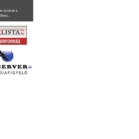
n lezárult a
Benz...