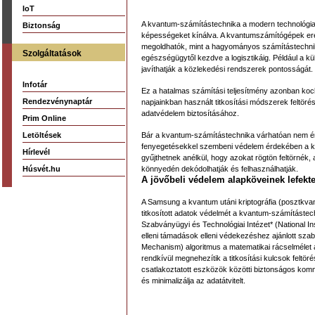
IoT
A kvantum-számítástechnika a modern technológia e
Biztonság
képességeket kínálva. A kvantumszámítógépek ere
megoldhatók, mint a hagyományos számítástechnik
Szolgáltatások
egészségügytől kezdve a logisztikáig. Például a k
javíthatják a közlekedési rendszerek pontosságát.
Infotár
Ez a hatalmas számítási teljesítmény azonban koc
Rendezvénynaptár
napjainkban használt titkosítási módszerek feltör
adatvédelem biztosításához.
Prim Online
Letöltések
Bár a kvantum-számítástechnika várhatóan nem éri
fenyegetésekkel szembeni védelem érdekében a kor
Hírlevél
gyűjthetnek anélkül, hogy azokat rögtön feltörnék
Húsvét.hu
könnyedén dekódolhatják és felhasználhatják.
A jövőbeli védelem alapköveinek lefekt
A Samsung a kvantum utáni kriptográfia (posztkvan
titkosított adatok védelmét a kvantum-számítástech
Szabványügyi és Technológiai Intézet* (National I
elleni támadások elleni védekezéshez ajánlott sz
Mechanism) algoritmus a matematikai rácselmélet a
rendkívül megnehezítik a titkosítási kulcsok feltö
csatlakoztatott eszközök közötti biztonságos komm
és minimalizálja az adatátvitelt.