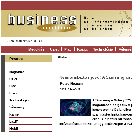
2026. augusztus 6. 07:41
Megoldás
Üzlet
Piac
Közig.
Technológia
Vélemé
BOnline
Rovatok
Megoldás
Kvantumbiztos jövő: A Samsung cs
Üzlet
Kütyü Magazin
Piac
2025. február 5.
Közig.
Technológia
A Samsung a Galaxy S25 s
megoldáson dolgozik. A 
Vélemény
ismert technológia fejle
Karrier
számítástechnika hagyomá
ellen. A digitális bizto
LazIT
intézkedéseket hozott, hogy felkészüljön a k
Mobil