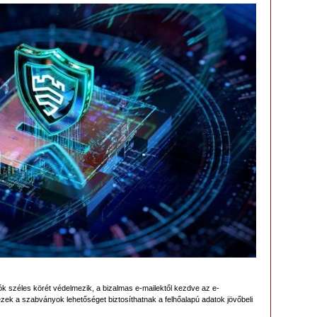
k széles körét védelmezik, a bizalmas e-mailektől kezdve az e-
ek a szabványok lehetőséget biztosíthatnak a felhőalapú adatok jövőbeli