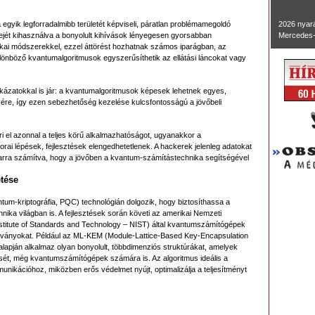
gyik legforradalmibb területét képviseli, páratlan problémamegoldó
2026 nyará
jét kihasználva a bonyolult kihívások lényegesen gyorsabban
Mercedes-
ai módszerekkel, ezzel áttörést hozhatnak számos iparágban, az
ülönböző kvantumalgoritmusok egyszerűsíthetik az ellátási láncokat vagy
kázatokkal is jár: a kvantumalgoritmusok képesek lehetnek egyes,
ésére, így ezen sebezhetőség kezelése kulcsfontosságú a jövőbeli
 el azonnal a teljes körű alkalmazhatóságot, ugyanakkor a
ai lépések, fejlesztések elengedhetetlenek. A hackerek jelenleg adatokat
, arra számítva, hogy a jövőben a kvantum-számítástechnika segítségével
etése
tum-kriptográfia, PQC) technológián dolgozik, hogy biztosíthassa a
nika világban is. A fejlesztések során követi az amerikai Nemzeti
nstitute of Standards and Technology – NIST) által kvantumszámítógépek
abványokat. Például az ML-KEM (Module-Lattice-Based Key-Encapsulation
lapján alkalmaz olyan bonyolult, többdimenziós struktúrákat, amelyek
rését, még kvantumszámítógépek számára is. Az algoritmus ideális a
unikációhoz, miközben erős védelmet nyújt, optimalizálja a teljesítményt