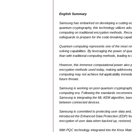
English Summary
Samsung has embarked on developing a cutting-edge
quantum cryptography, this technology utilizes adv
computing on traditional encryption methods. Recogn
safeguards to prepare for the code-breaking capab
Quantum computing represents one of the most revol
solving capabilities. By leveraging the power of q
than with traditional computing methods, leading to 
However, this immense computational power also pr
encryption methods used today, making addressing t
computing may not achieve full applicability immedi
future threats.
Samsung is working on post-quantum cryptography
computing era. Following the standards recommende
Samsung is integrating the ML-KEM algorithm, bas
between connected devices.
Samsung is committed to protecting user data and,
introduced the Enhanced Data Protection (EDP) fea
encryption of user data when backed up, restored
With PQC technology integrated into the Knox Matri