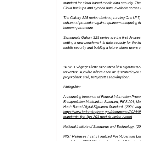
standard for cloud-based mobile data security. T
Cloud backups and synced data, available across s
The Galaxy S25 series devices, running One UI 7, wi
enhanced protection against quantum computing th
become paramount.
Samsung's Galaxy S25 series are the first devices
setting a new benchmark in data security for the
mobile security and building a future where users 
______________________________
*A NIST véglegesítette azon titkosítási algoritmu
terveztek. A jövőre nézve ezek az új szabványok 
projektjének első, befejezett szabványában.
Bibliográfia:
Announcing Issuance of Federal Information Proc
Encapsulation Mechanism Standard, FIPS 204, Modu
Hash-Based Digital Signature Standard. (2024. augu
https://www.federalregister.gov/documents/2024/0
standards-fips-fips-203-module-lattice-based
National Institute of Standards and Technology. (202
NIST Releases First 3 Finalized Post-Quantum Encr