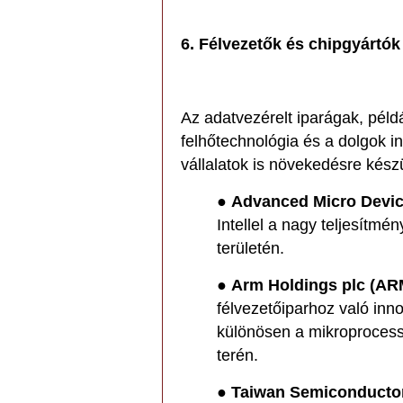
6. Félvezetők és chipgyártók
Az adatvezérelt iparágak, példá
felhőtechnológia és a dolgok in
vállalatok is növekedésre kész
●
Advanced Micro Devic
Intellel a nagy teljesítmé
területén.
●
Arm Holdings plc (AR
félvezetőiparhoz való inno
különösen a mikroprocess
terén.
●
Taiwan Semiconducto