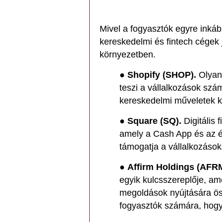
Mivel a fogyasztók egyre inkább
kereskedelmi és fintech cégek
környezetben.
●
Shopify (SHOP).
Olyan 
teszi a vállalkozások szám
kereskedelmi műveletek k
●
Square (SQ).
Digitális 
amely a Cash App és az ér
támogatja a vállalkozások
●
Affirm Holdings (AFRM
egyik kulcsszereplője, ame
megoldások nyújtására ös
fogyasztók számára, hogy 