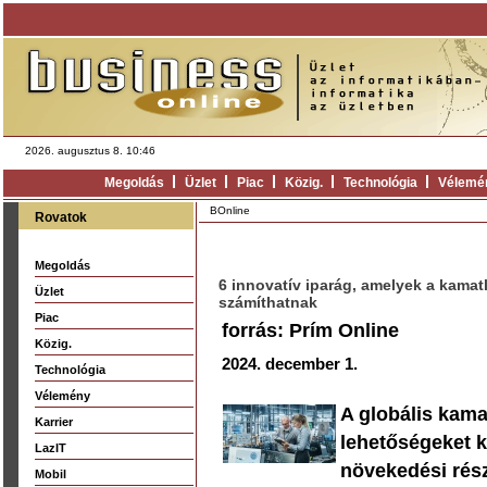
2026. augusztus 8. 10:46
Megoldás
Üzlet
Piac
Közig.
Technológia
Vélemé
BOnline
Rovatok
Megoldás
6 innovatív iparág, amelyek a kama
Üzlet
számíthatnak
Piac
forrás: Prím Online
Közig.
2024. december 1.
Technológia
Vélemény
A globális kama
Karrier
lehetőségeket k
LazIT
növekedési rés
Mobil