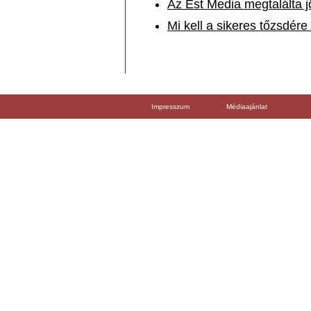
Az Est Media megtalálta j
Mi kell a sikeres tőzsdér
Impresszum
Médiaajánlat