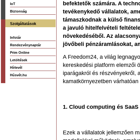
befektetők számára. A techn
IoT
tevékenykedő vállalatok, am
Biztonság
támaszkodnak a külső finansz
Szolgáltatások
a javuló hitelfelvételi feltét
növekedéséből. Az alacsonya
Infotár
jövőbeli pénzáramlásokat, a
Rendezvénynaptár
Prim Online
A Freedom24, a világ legnagyo
Letöltések
kereskedési platform elemzői ös
Hírlevél
iparágakról és részvényekről,
Húsvét.hu
kamatkörnyezetben várhatóan v
1. Cloud computing és SaaS
Ezek a vállalatok jellemzően m