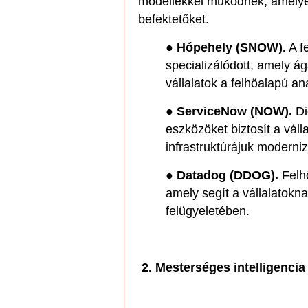
modellekkel működnek, amelye
befektetőket.
●
Hópehely (SNOW).
A f
specializálódott, amely á
vállalatok a felhőalapú ana
●
ServiceNow (NOW).
Di
eszközöket biztosít a váll
infrastruktúrájuk moderni
●
Datadog (DDOG).
Felhő
amely segít a vállalatokna
felügyeletében.
2. Mesterséges intelligencia