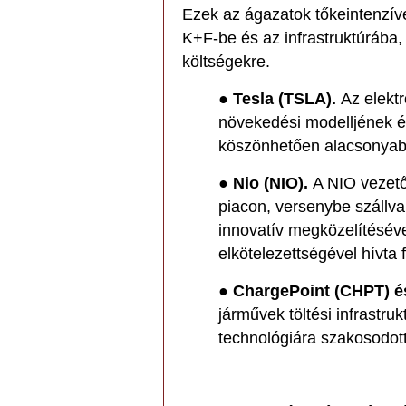
Ezek az ágazatok tőkeintenzív
K+F-be és az infrastruktúrába, 
költségekre.
●
Tesla (TSLA).
Az elekt
növekedési modelljének és
köszönhetően alacsonyab
●
Nio (NIO).
A NIO vezető
piacon, versenybe szállva 
innovatív megközelítésével
elkötelezettségével hívta 
●
ChargePoint (CHPT) é
járművek töltési infrastru
technológiára szakosodott 