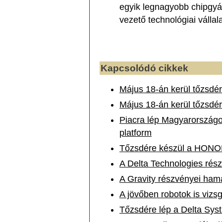
egyik legnagyobb chipgyár
vezető technológiai válla
Kapcsolódó cikkek
Május 18-án kerül tőzsdé
Május 18-án kerül tőzsdé
Piacra lép Magyarországo
platform
Tőzsdére készül a HON
A Delta Technologies rés
A Gravity részvényei ham
A jövőben robotok is vizsg
Tőzsdére lép a Delta Sys