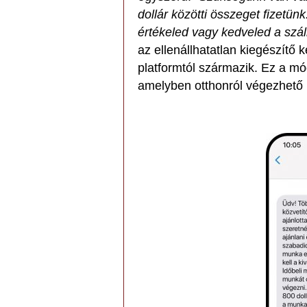
dollár közötti összeget fizetün
értékeled vagy kedveled a szá
az ellenállhatatlan kiegészítő 
platformtól származik. Ez a m
amelyben otthonról végezhető