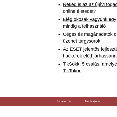
Neked is az az újévi fog
online életedet?
Elég okosak vagyunk egy
mindig a felhasználó
Céges és magánadatok ostr
üzenet tárgysorok
Az ESET jelentős fejleszté
hackerek előtt járhassana
TikSokk: 5 csalás, amelye
TikTokon
Impresszum
Médiaajánlat