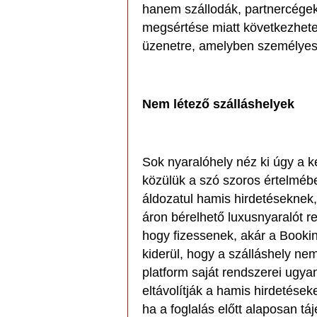
hanem szállodák, partnercégek
megsértése miatt következhete
üzenetre, amelyben személyes v
Nem létező szálláshelyek
Sok nyaralóhely néz ki úgy a 
közülük a szó szoros értelmébe
áldozatul hamis hirdetéseknek,
áron bérelhető luxusnyaralót r
hogy fizessenek, akár a Booki
kiderül, hogy a szálláshely nem
platform saját rendszerei ugya
eltávolítják a hamis hirdetések
ha a foglalás előtt alaposan t