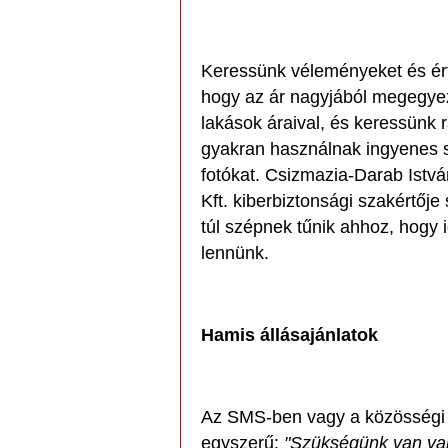
Keressünk véleményeket és ért
hogy az ár nagyjából megegyez
lakások áraival, és keressünk r
gyakran használnak ingyenes s
fotókat. Csizmazia-Darab Istv
Kft. kiberbiztonsági szakértője
túl szépnek tűnik ahhoz, hogy 
lennünk.
Hamis állásajánlatok
Az SMS-ben vagy a közösségi
egyszerű:
"Szükségünk van vala