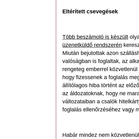
Eltérített csevegések
Több beszámoló is készült
olya
üzenetküldő rendszerén
keresz
Miután bejutottak azon szállás
valóságban is foglaltak, az a
rengeteg emberrel közvetlenül f
hogy fizessenek a foglalás meg
állítólagos hiba történt az előz
az áldozatoknak, hogy ne mara
változataiban a csalók hitelká
foglalás ellenőrzéséhez vagy 
Habár mindez nem közvetlenül 