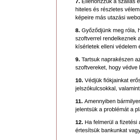
7.
Ellenőrizzük a szállás
hiteles és részletes véle
képeire más utazási webo
8.
Győződjünk meg róla, 
szoftverrel rendelkeznek
kísérletek elleni védelem
9.
Tartsuk naprakészen az
szoftvereket, hogy védve 
10.
Védjük fiókjainkat erő
jelszókulcsokkal, valamint 
11.
Amennyiben bármilyen
jelentsük a problémát a p
12.
Ha felmerül a fizetési
értesítsük bankunkat vagy 