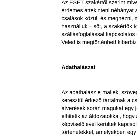
Az ESET szakértői szerint mive
érdemes áttekinteni néhányat 
csalások közül, és megnézni, mi
használjuk – sőt, a szakértők t
szállásfoglalással kapcsolatos
Veled is megtörténhet! kiberbi
Adathalászat
Az adathalász e-mailek, szöv
keresztül érkező tartalmak a c
átverések során magukat egy jó
elhitetik az áldozatokkal, hogy 
képviselőjével kerültek kapcso
történetekkel, amelyekben egy