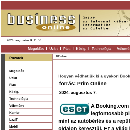
2026. augusztus 8. 11:56
Megoldás
Üzlet
Piac
Közig.
Technológia
Vélemé
BOnline
Rovatok
Megoldás
Hogyan védhetjük ki a gyakori Boo
Üzlet
forrás: Prím Online
Piac
Közig.
2024. augusztus 7.
Technológia
A Booking.com a
Vélemény
legfontosabb pl
Karrier
LazIT
mint az autóbérlés és a repül
Mobil
oldalon keresztül. Ez
a világ