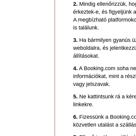
2.
Mindig ellenőrizzük, ho
érkeztek-e, és figyeljünk 
A megbízható platformok
is találunk.
3.
Ha bármilyen gyanús ü
weboldalra, és jelentkezz
állításokat.
4.
A Booking.com soha nem
információkat, mint a rés
vagy jelszavak.
5.
Ne kattintsunk rá a ké
linkekre.
6.
Fizessünk a Booking.com
közvetlen utalást a száll