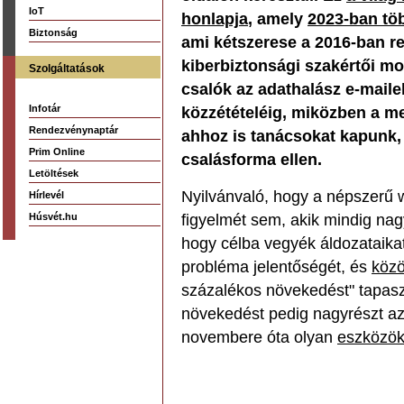
IoT
honlapja
, amely
2023-ban töb
Biztonság
ami kétszerese a 2016-ban r
kiberbiztonsági szakértői m
Szolgáltatások
csalók az adathalász e-maile
Infotár
közzétételéig, miközben a m
Rendezvénynaptár
ahhoz is tanácsokat kapunk, 
Prim Online
csalásforma ellen.
Letöltések
Nyilvánvaló, hogy a népszerű 
Hírlevél
Húsvét.hu
figyelmét sem, akik mindig nag
hogy célba vegyék áldozataika
probléma jelentőségét, és
közö
százalékos növekedést" tapasz
növekedést pedig nagyrészt a
novembere óta olyan
eszközök