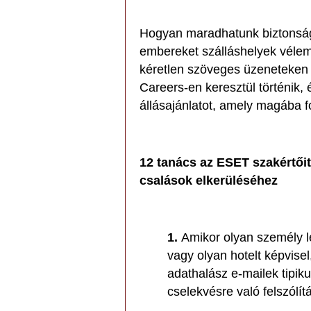
Hogyan maradhatunk biztonsá
embereket szálláshelyek véle
kéretlen szöveges üzeneteken k
Careers-en keresztül történik, 
állásajánlatot, amely magába fo
12 tanács az ESET szakértői
csalások elkerüléséhez
1.
Amikor olyan személy l
vagy olyan hotelt képvisel,
adathalász e-mailek tipiku
cselekvésre való felszólít