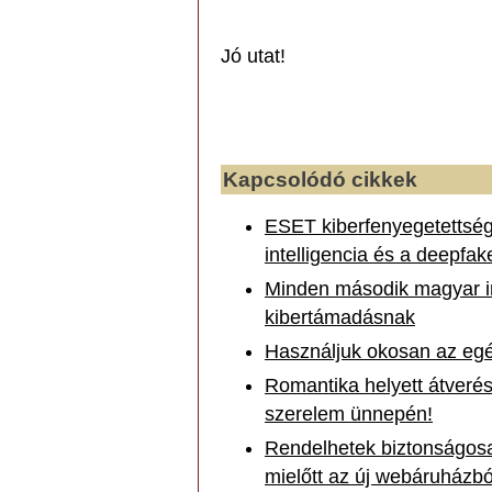
Jó utat!
Kapcsolódó cikkek
ESET kiberfenyegetettség
intelligencia és a deepf
Minden második magyar in
kibertámadásnak
Használjuk okosan az eg
Romantika helyett átverés
szerelem ünnepén!
Rendelhetek biztonságosa
mielőtt az új webáruházbó