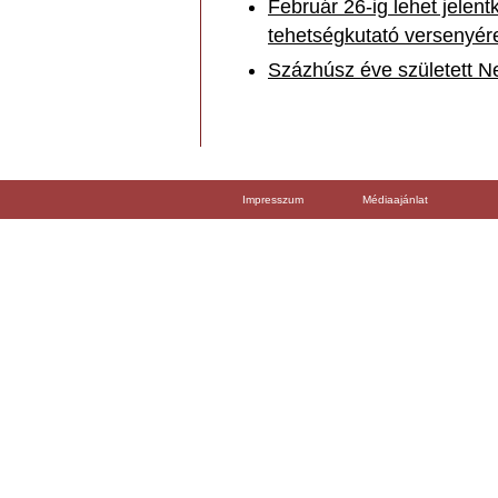
Február 26-ig lehet jelen
tehetségkutató versenyér
Százhúsz éve született 
Impresszum
Médiaajánlat