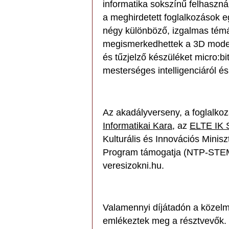
informatika sokszínű felhaszn
a meghirdetett foglalkozások e
négy különböző, izgalmas témáb
megismerkedhettek a 3D model
és tűzjelző készüléket micro:bi
mesterséges intelligenciáról és
Az akadályverseny, a foglalko
Informatikai Kara
, az
ELTE IK 
Kulturális és Innovációs Minis
Program támogatja (NTP-STEM
veresizokni.hu.
Valamennyi díjátadón a közelm
emlékeztek meg a résztvevők. 