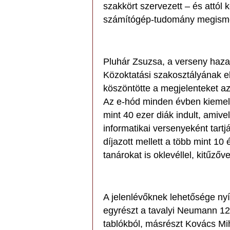
szakkört szervezett – és attól
számítógép-tudomány megismer
Pluhár Zsuzsa, a verseny haz
Közoktatási szakosztályának el
köszöntötte a megjelenteket az
Az e-hód minden évben kieme
mint 40 ezer diák indult, ami
informatikai versenyeként tart
díjazott mellett a több mint 1
tanárokat is oklevéllel, kitűzőv
A jelenlévőknek lehetősége nyíl
egyrészt a tavalyi Neumann 12
tablókból, másrészt Kovács Mihá