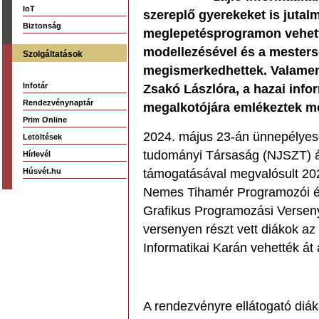
IoT
szereplő gyerekeket is jutal
Biztonság
meglepetésprogramon vehette
modellezésével és a mestersé
Szolgáltatások
megismerkedhettek. Valamenn
Infotár
Zsakó Lászlóra, a hazai info
Rendezvénynaptár
megalkotójára emlékeztek me
Prim Online
2024. május 23-án ünnepélye
Letöltések
tudományi Társaság (NJSZT) á
Hírlevél
Húsvét.hu
támogatásával megvalósult 2023
Nemes Tihamér Programozói é
Grafikus Programozási Verseny
versenyen részt vett diákok 
Informatikai Karán vehették át
A rendezvényre ellátogató diá