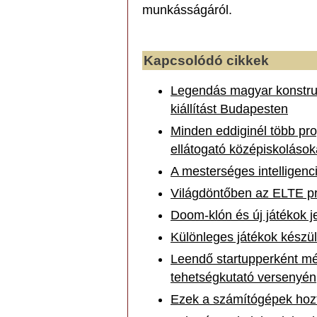
munkásságáról.
Kapcsolódó cikkek
Legendás magyar konstru
kiállítást Budapesten
Minden eddiginél több pr
ellátogató középiskolások
A mesterséges intelligenci
Világdöntőben az ELTE p
Doom-klón és új játékok
Különleges játékok készü
Leendő startupperként m
tehetségkutató versenyén
Ezek a számítógépek hozták