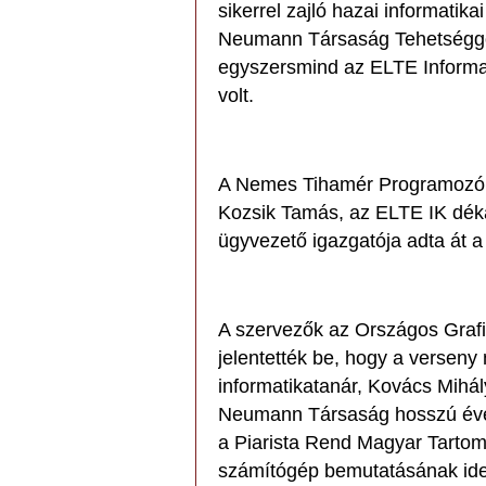
sikerrel zajló hazai informatik
Neumann Társaság Tehetséggo
egyszersmind az ELTE Informat
volt.
A Nemes Tihamér Programozói 
Kozsik Tamás, az ELTE IK dé
ügyvezető igazgatója adta át a 
A szervezők az Országos Grafi
jelentették be, hogy a verseny
informatikatanár, Kovács Mihály
Neumann Társaság hosszú évek
a Piarista Rend Magyar Tarto
számítógép bemutatásának idej