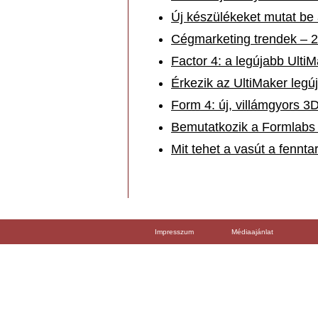
Új készülékeket mutat be
Cégmarketing trendek – 2
Factor 4: a legújabb Ult
Érkezik az UltiMaker legú
Form 4: új, villámgyors 3
Bemutatkozik a Formlabs 
Mit tehet a vasút a fennta
Impresszum
Médiaajánlat