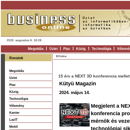
2026. augusztus 6. 18:28
Megoldás
Üzlet
Piac
Közig.
Technológia
Vélemé
BOnline
Rovatok
Megoldás
15 érv a NEXT 3D konferencia mellet
Üzlet
Kütyü Magazin
Piac
Közig.
2024. május 14.
Technológia
Megjelent a NEX
Vélemény
konferencia pr
Karrier
LazIT
mérnök és veze
Mobil
technológiai sik