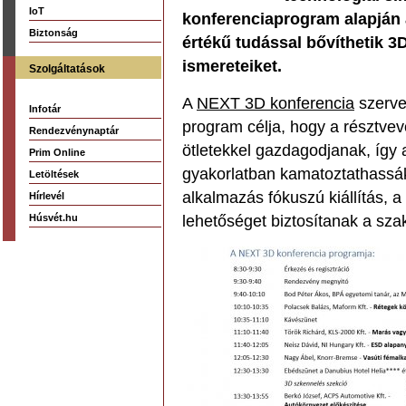
IoT
konferenciaprogram alapján 
Biztonság
értékű tudással bővíthetik 3
ismereteiket.
Szolgáltatások
A
NEXT 3D konferencia
szerve
Infotár
program célja, hogy a résztve
Rendezvénynaptár
ötletekkel gazdagodjanak, így
Prim Online
gyakorlatban kamatoztathassák 
Letöltések
alkalmazás fókuszú kiállítás, a 
Hírlevél
Húsvét.hu
lehetőséget biztosítanak a sza