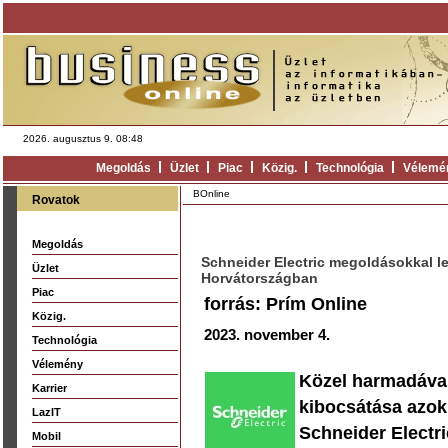
2026. augusztus 9. 08:48
Megoldás
Üzlet
Piac
Közig.
Technológia
Vélemé
BOnline
Rovatok
Megoldás
Schneider Electric megoldásokkal 
Üzlet
Horvátországban
Piac
forrás: Prím Online
Közig.
2023. november 4.
Technológia
Vélemény
Közel harmadával
Karrier
kibocsátása azok
LazIT
Schneider Electri
Mobil