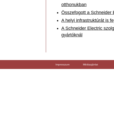
otthonukban
Összefogott a Schneider 
A helyi infrastruktúrát is 
A Schneider Electric szol
gyártóknál
Impresszum
Médiaajánlat