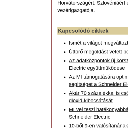
Horvátországért, Szlovéniáért 
vezérigazgatója.
Kapcsolódó cikkek
Ismét a világot megváltoz
Úttörő megoldást vetett b
Az adatközpontok új kors
Electric együttműködése
Az MI támogatására optima
segítséget a Schneider El
Akár 70 százalékkal is cs
dioxid-kibocsátását
MI-vel teszi hatékonyabb
Schneider Electric
10-ből 9-en valósítanának