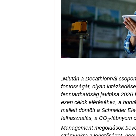
„Miután a Decathlonnál csopor
fontosságát, olyan intézkedése
fenntarthatóság javítása 2026-
ezen célok eléréséhez, a horvá
mellett döntött a Schneider Ele
felhasználás, a CO
-lábnyom 
2
Management
megoldások bevez
számunkra a lehetőséget, hogy 