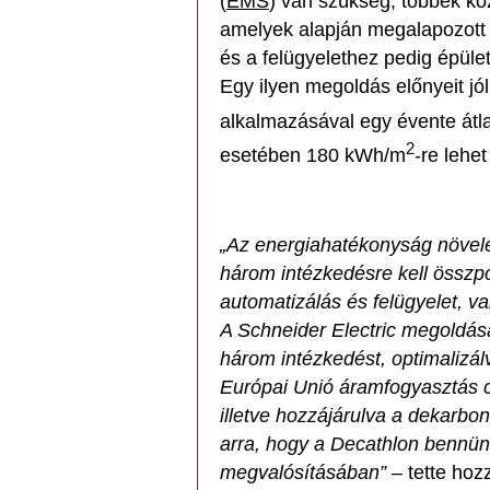
(
EMS
) van szükség, többek köz
amelyek alapján megalapozott 
és a felügyelethez pedig épüle
Egy ilyen megoldás előnyeit j
alkalmazásával egy évente át
2
esetében 180 kWh/m
-re lehe
„Az energiahatékonyság növel
három intézkedésre kell összpo
automatizálás és felügyelet, va
A Schneider Electric megoldás
három intézkedést, optimalizál
Európai Unió áramfogyasztás c
illetve hozzájárulva a dekarbo
arra, hogy a Decathlon bennünke
megvalósításában”
– tette hoz