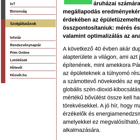
áruházai számára a
IoT
megállapodás eredményeként
Biztonság
érdekében az épületüzemelte
Szolgáltatások
összpontosítaniuk: mérés és 
valamint optimalizálás az ana
Infotár
Rendezvénynaptár
A következő 40 évben akár dupl
Prim Online
alapterülete a világon, ami azt 
Letöltések
építenének, mint amekkora Pári
Hírlevél
az épületeknek a túlnyomó rész
Húsvét.hu
a számottevő növekedés az egés
globális szén-dioxid-kibocsátás
mértékű bővülést össze kell ha
törekvésekkel. A jó hír, hogy 
érzékelők és energiamenedzsme
amelyekkel ez megvalósítható, 
alkalmazására.