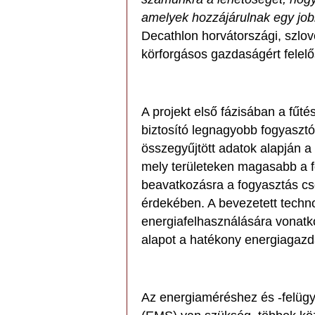
amelyek hozzájárulnak egy jo
Decathlon horvátországi, szlové
körforgásos gazdaságért felelő
A projekt első fázisában a fűté
biztosító legnagyobb fogyaszt
összegyűjtött adatok alapján a
mely területeken magasabb a f
beavatkozásra a fogyasztás cs
érdekében. A bevezetett techn
energiafelhasználására vonatko
alapot a hatékony energiagazd
Az energiaméréshez és -felüg