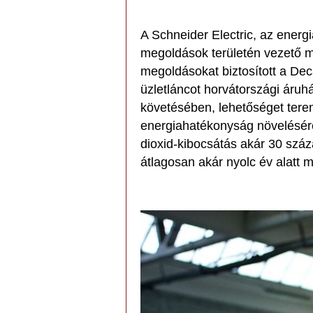
A Schneider Electric, az energ
megoldások területén vezető mul
megoldásokat biztosított a De
üzletláncot horvátországi ár
követésében, lehetőséget terem
energiahatékonyság növelésére
dioxid-kibocsátás akár 30 száz
átlagosan akár nyolc év alatt m