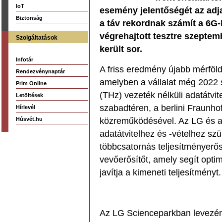
IoT
esemény jelentőségét az adj
Biztonság
a táv rekordnak számít a 6G-
végrehajtott tesztre szeptem
Szolgáltatások
került sor.
Infotár
A friss eredmény újabb mérföl
Rendezvénynaptár
amelyben a vállalat még 2022 
Prim Online
(THz) vezeték nélküli adatátvit
Letöltések
szabadtéren, a berlini Fraunhof
Hírlevél
Húsvét.hu
közreműködésével. Az LG és 
adatátvitelhez és -vételhez sz
többcsatornás teljesítményerős
vevőerősítőt, amely segít optim
javítja a kimeneti teljesítményt.
Az LG Scienceparkban levezénye