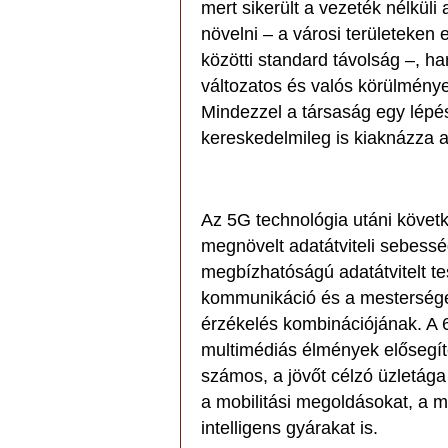
mert sikerült a vezeték nélküli 
növelni – a városi területeken
közötti standard távolság –, ha
változatos és valós körülménye
Mindezzel a társaság egy lépé
kereskedelmileg is kiaknázza 
Az 5G technológia utáni követ
megnövelt adatátviteli sebesség
megbízhatóságú adatátvitelt tes
kommunikáció és a mesterséges 
érzékelés kombinációjának. A 
multimédiás élmények elősegít
számos, a jövőt célzó üzletág
a mobilitási megoldásokat, a 
intelligens gyárakat is.