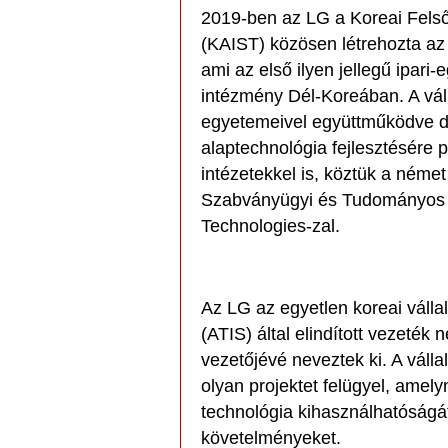
2019-ben az LG a Koreai Felső
(KAIST) közösen létrehozta az
ami az első ilyen jellegű ipar
intézmény Dél-Koreában. A váll
egyetemeivel együttműködve do
alaptechnológia fejlesztésére 
intézetekkel is, köztük a német
Szabványügyi és Tudományos K
Technologies-zal.
Az LG az egyetlen koreai válla
(ATIS) által elindított vezeték 
vezetőjévé neveztek ki. A vállal
olyan projektet felügyel, amel
technológia kihasználhatóság
követelményeket.