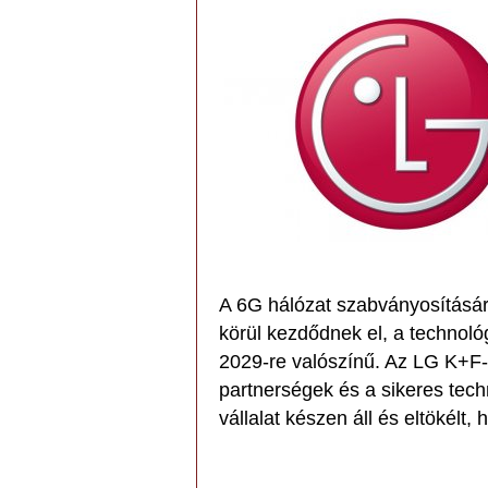
A 6G hálózat szabványosításá
körül kezdődnek el, a technol
2029-re valószínű. Az LG K+F-b
partnerségek és a sikeres tech
vállalat készen áll és eltökélt, 