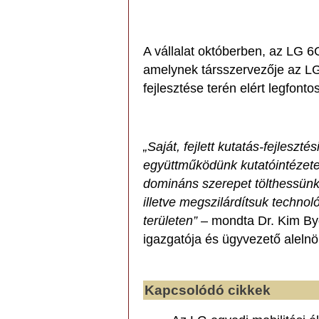
A vállalat októberben, az LG 
amelynek társszervezője az LG
fejlesztése terén elért legfon
„Saját, fejlett kutatás-fejleszt
együttműködünk kutatóintézetek
domináns szerepet tölthessünk
illetve megszilárdítsuk technol
területen”
– mondta Dr. Kim By
igazgatója és ügyvezető alelnö
Kapcsolódó cikkek