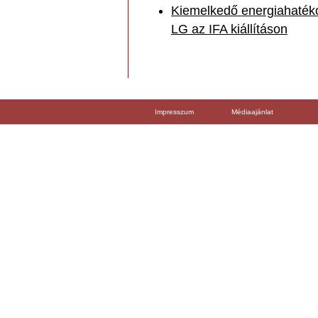
Kiemelkedő energiahatéko
LG az IFA kiállításon
Impresszum
Médiaajánlat