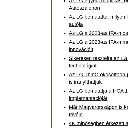
Az LG egyedi mobilitási é
Autószalonon
Az LG bemutatta, milyen l
autója
Az LG a 2023-as IFA-n oszt
Az LG a 2023-as IFA-n mu
innovációit
Sikeresen tesztelte az LG 
technológiát
Az LG ThinQ okosotthon-p
is irányíthatjuk
Az LG bemutatja a HCA 1.
implementációját
Már Magyarországon is ka
tévéje
4K minőségben érkezett a