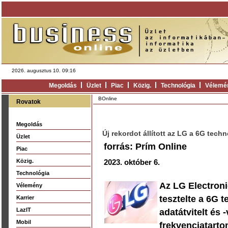
2026. augusztus 10. 09:16
Megoldás
Üzlet
Piac
Közig.
Technológia
Vélemé
BOnline
Rovatok
Megoldás
Új rekordot állított az LG a 6G tech
Üzlet
forrás: Prím Online
Piac
Közig.
2023. október 6.
Technológia
Az LG Electroni
Vélemény
tesztelte a 6G t
Karrier
LazIT
adatátvitelt és 
Mobil
frekvenciatart