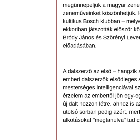
megünnepeljük a magyar zenei 
zeneműveinket köszönhetjük. 
kultikus Bosch klubban – melye
ekkoriban játszották először k
Bródy János és Szörényi Leven
előadásában.
A dalszerző az első – hangzik 
emberi dalszerzők elsődleges s
mesterséges intelligenciával s
érzelem az embertől jön egy-e
új dalt hozzon létre, ahhoz is 
utolsó sorban pedig azért, mer
alkotásokat "megtanulva" tud c