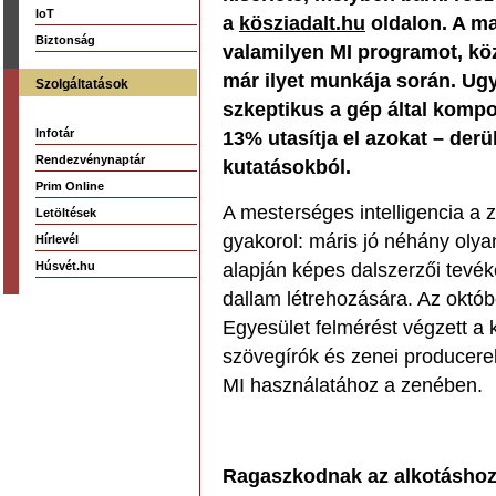
IoT
a
kösziadalt.hu
oldalon. A ma
Biztonság
valamilyen MI programot, kö
már ilyet munkája során. Ug
Szolgáltatások
szkeptikus a gép által komp
Infotár
13% utasítja el azokat – der
Rendezvénynaptár
kutatásokból.
Prim Online
A mesterséges intelligencia a
Letöltések
gyakorol: máris jó néhány olya
Hírlevél
Húsvét.hu
alapján képes dalszerzői tevé
dallam létrehozására. Az októb
Egyesület felmérést végzett a
szövegírók és zenei producere
MI használatához a zenében.
Ragaszkodnak az alkotásho