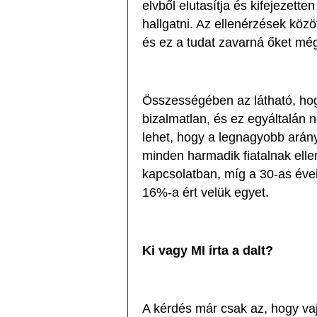
elvből elutasítja és kifejezette
hallgatni. Az ellenérzések köz
és ez a tudat zavarná őket még
Összességében az látható, hog
bizalmatlan, és ez egyáltalán
lehet, hogy a legnagyobb arány
minden harmadik fiatalnak ellen
kapcsolatban, míg a 30-as éve
16%-a ért velük egyet.
Ki vagy MI írta a dalt?
A kérdés már csak az, hogy va