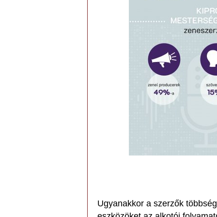
Ugyanakkor a szerzők többség
eszközöket az alkotói folyama