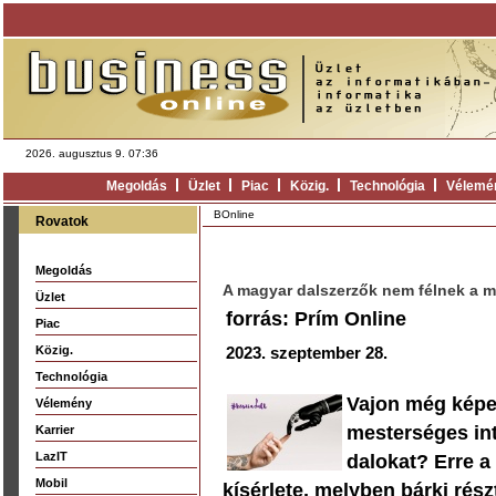
2026. augusztus 9. 07:36
Megoldás
Üzlet
Piac
Közig.
Technológia
Vélemé
BOnline
Rovatok
Megoldás
A magyar dalszerzők nem félnek a me
Üzlet
forrás: Prím Online
Piac
Közig.
2023. szeptember 28.
Technológia
Vajon még képe
Vélemény
mesterséges inte
Karrier
LazIT
dalokat? Erre a 
Mobil
kísérlete, melyben bárki rész