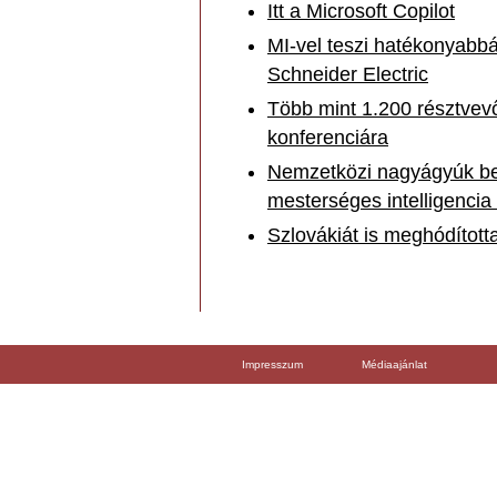
Itt a Microsoft Copilot
MI-vel teszi hatékonyabb
Schneider Electric
Több mint 1.200 résztvevő
konferenciára
Nemzetközi nagyágyúk be
mesterséges intelligencia
Szlovákiát is meghódított
Impresszum
Médiaajánlat