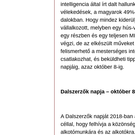
intelligencia által írt dalt hal
vélekedések, a magyarok 49%-a 
dalokban. Hogy mindez kiderüljö
vállalkozott, melyben egy hús
egy részben és egy teljesen MI á
végzi, de az elkészült műveket
felismerhető a mesterséges int
csatlakozhat, és beküldheti tip
napjáig, azaz október 8-ig.
Dalszerzők napja – október 8
A Dalszerzők napját 2018-ban a
céllal, hogy felhívja a közönsé
alkotómunkára és az alkotókra