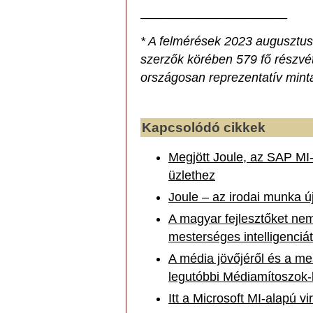
_____________________
* A felmérések 2023 augusztusáb
szerzők körében 579 fő részvé
országosan reprezentatív mint
Kapcsolódó cikkek
Megjött Joule, az SAP MI-
üzlethez
Joule – az irodai munka 
A magyar fejlesztőket nem
mesterséges intelligenciát
A média jövőjéről és a mes
legutóbbi Médiamítoszok-
Itt a Microsoft MI-alapú vi