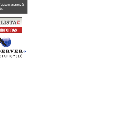
Telekom anonimizált
t...