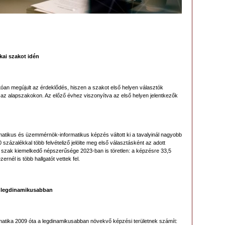
kai szakot idén
hatóan megújult az érdeklődés, hiszen a szakot első helyen választók
z alapszakokon. Az előző évhez viszonyítva az első helyen jelentkezők
atikus és üzemmérnök-informatikus képzés váltott ki a tavalyinál nagyobb
százalékkal több felvételiző jelölte meg első választásként az adott
s szak kiemelkedő népszerűsége 2023-ban is töretlen: a képzésre 33,5
nél is több hallgatót vettek fel.
a legdinamikusabban
rmatika 2009 óta a legdinamikusabban növekvő képzési területnek számít: