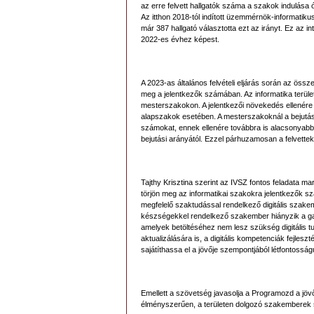
az erre felvett hallgatók száma a szakok indulása 
Az itthon 2018-tól indított üzemmérnök-informatik
már 387 hallgató választotta ezt az irányt. Ez az 
2022-es évhez képest.
A 2023-as általános felvételi eljárás során az öss
meg a jelentkezők számában. Az informatika terül
mesterszakokon. A jelentkezői növekedés ellenére 
alapszakok esetében. A mesterszakoknál a bejutás
számokat, ennek ellenére továbbra is alacsonyabb
bejutási arányától. Ezzel párhuzamosan a felvett
Tajthy Krisztina szerint az IVSZ fontos feladata m
törjön meg az informatikai szakokra jelentkezők 
megfelelő szaktudással rendelkező digitális szakem
készségekkel rendelkező szakember hiányzik a ga
amelyek betöltéséhez nem lesz szükség digitális tu
aktualizálására is, a digitális kompetenciák fejl
sajátíthassa el a jövője szempontjából létfontossá
Emellett a szövetség javasolja a Programozd a jöv
élményszerűen, a területen dolgozó szakemberek 