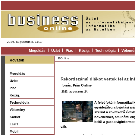
2026. augusztus 8. 11:17
Megoldás
Üzlet
Piac
Közig.
Technológia
Vélemé
BOnline
Rovatok
Megoldás
Rekordszámú diákot vettek fel az in
Üzlet
forrás: Prím Online
Piac
2023. augusztus 24.
Közig.
Technológia
A felsőfokú informatikai
egyidejűleg a bejutási ará
Vélemény
szerint a következő éve
Karrier
növekedhet, ami némi eny
belül a gazdaságinformat
LazIT
vált.
Mobil