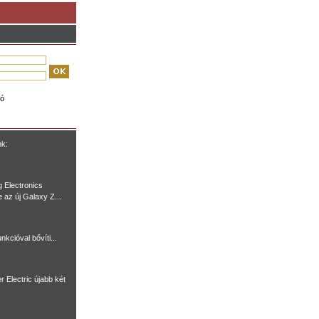
ió
nk:
 Electronics
e az új Galaxy Z...
nkcióval bővíti...
r Electric újabb két