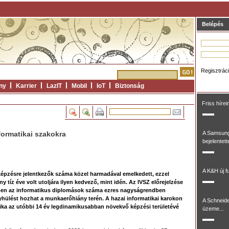
Belépés
Regisztrác
ny
Karrier
LazIT
Mobil
IoT
Biztonság
Friss hírei
formatikai szakokra
A Samsung
bejelentett
A K&H új fu
 képzésre jelentkezők száma közel harmadával emelkedett, ezzel
ny tíz éve volt utoljára ilyen kedvező, mint idén. Az IVSZ előrejelzése
kben az informatikus diplomások száma ezres nagyságrendben
hülést hozhat a munkaerőhiány terén. A hazai informatikai karokon
A Schneide
ika az utóbbi 14 év legdinamikusabban növekvő képzési területévé
üzeme...