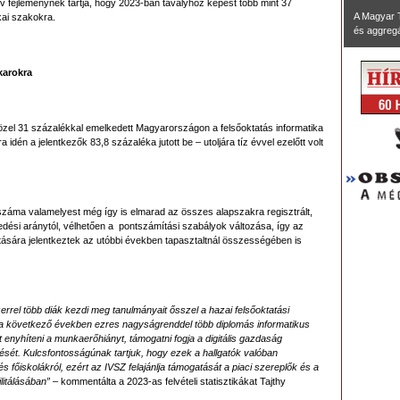
ív fejleménynek tartja, hogy 2023-ban tavalyhoz képest több mint 37
A Magyar 
ikai szakokra.
és aggregál
 karokra
el 31 százalékkal emelkedett Magyarországon a felsőoktatás informatika
 idén a jelentkezők 83,8 százaléka jutott be – utoljára tíz évvel ezelőtt volt
száma valamelyest még így is elmarad az összes alapszakra regisztrált,
dési aránytól, vélhetően a pontszámítási szabályok változása, így az
atására jelentkeztek az utóbbi években tapasztaltnál összességében is
rel több diák kezdi meg tanulmányait ősszel a hazai felsőoktatási
 a következő években ezres nagyságrenddel több diplomás informatikus
enyhíteni a munkaerőhiányt, támogatni fogja a digitális gazdaság
sét. Kulcsfontosságúnak tartjuk, hogy ezek a hallgatók valóban
 főiskolákról, ezért az IVSZ felajánlja támogatását a piaci szereplők és a
litálásában”
– kommentálta a 2023-as felvételi statisztikákat Tajthy