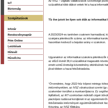
Az IVSZ – Digitális vállalkozások szövetsége pozit
IoT
százalékkal több diákot vettek fel a hazai informat
Biztonság
Szolgáltatások
Tíz éve jutott be ilyen sok diák az informatikai
Infotár
A 2023/2024-es tanévben csaknem harmadával, köz
Rendezvénynaptár
szakjaira jelentkezők száma: az informatikai karokra
Prim Online
hasonlóan kedvező a bejutási arány e szakokon.
Letöltések
Hírlevél
Ugyanakkor az informatikai szakokra jelentkezők 
Húsvét.hu
az előző évinél 38,4 százalékkal magasabb növeke
emelt szintű érettségi követelmény eltörlésének h
jóval többen a hazai felsőoktatásba.
“Örvendetes, hogy 2022-höz képest mintegy kétezer
intézményekben, az IVSZ várakozásai szerint így
szakember kerülhet a munkaerőpiacra. Ez segíthet 
fejlődését, az IKT-szektorban működő cégek bővülé
piacképes tudással kerüljenek ki az egyetemekről és
felsőoktatási intézmények együttműködésének faci
Krisztina, az IVSZ főtitkára.