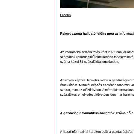
Freepik
Rekordszámú hallgató jelölte meg az informati
Az informatikai felsőoktatás iránt 2023-ban jól lát
számának rekordszintű emelkedése tapasztalható a
száma közel 31 százalékkal emelkedett.
Az egyes képzési területek közül a gazdaságinform
érdeklődést. Mindkét képzés esetében több mint 40 
szakot, mint az előző évben. A mérnökinformatiku
százalékos emelkedést követően idén már háromezer
A gazdaságinformatikus-hallgatók száma nő 
A hazai informatikai karokon belül a gazdaságinfo