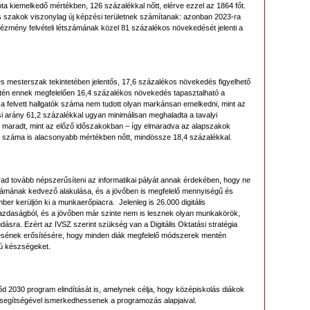
óta kiemelkedő mértékben, 126 százalékkal nőtt, elérve ezzel az 1864 főt.
us szakok viszonylag új képzési területnek számítanak: azonban 2023-ra
intézmény felvételi létszámának közel 81 százalékos növekedését jelenti a
zes mesterszak tekintetében jelentős, 17,6 százalékos növekedés figyelhető
etén ennek megfelelően 16,4 százalékos növekedés tapasztalható a
a felvett hallgatók száma nem tudott olyan markánsan emelkedni, mint az
i arány 61,2 százalékkal ugyan minimálisan meghaladta a tavalyi
 maradt, mint az előző időszakokban – így elmaradva az alapszakok
ek száma is alacsonyabb mértékben nőtt, mindössze 18,4 százalékkal.
arad tovább népszerűsíteni az informatikai pályát annak érdekében, hogy ne
számának kedvező alakulása, és a jövőben is megfelelő mennyiségű és
ber kerüljön ki a munkaerőpiacra. Jelenleg is 26.000 digitális
zdaságból, és a jövőben már szinte nem is lesznek olyan munkakörök,
dásra. Ezért az IVSZ szerint szükség van a Digitális Oktatási stratégia
esztésének erősítésére, hogy minden diák megfelelő módszerek mentén
gú készségeket.
őd 2030 program elindítását is, amelynek célja, hogy középiskolás diákok
segítségével ismerkedhessenek a programozás alapjaival.