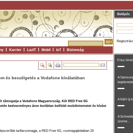
Belépés
Regisztrác
ny
Karrier
LazIT
Mobil
IoT
Biztonság
Friss hírei
om és beszélgetés a Vodafone kínálatában
A Samsung
bejelentett
A K&H új fu
ét támogatja a Vodafone Magyarország. Két RED Free 5G
etén kedvezményes áron korlátlan belföldi mobilinternetet és hívást
A Schneide
üzeme...
népszerűbb tarifacsomagja, a RED Free 5G, csomagajánlatban 20