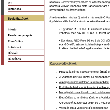
százalék kedvezménnyel érhető el. A tarifacsomag k
IoT
számára. A nyári utazások alatti kapcsolattartást a
Biztonság
egyszerűbbé és élvezhetőbbé.
A kedvezmény mind az új, mind a már meglévő Vod
Szolgáltatások
ügyfelei az alábbi módosítások esetén élhetnek a
• Egy darab RED Free 5G előfizetés eseté
Infotár
vehetnek még egy RED Free 5G tarifát, am
Rendezvénynaptár
• Egy darab RED Free 5G és 1 db GO előfi
Prim Online
egy GO előfizetéssel is, lehetősége van G
Letöltések
korlátlan belföldi adatforgalommal és hívás
Hírlevél
Húsvét.hu
Kapcsolódó cikkek
Húszszázalékos kedvezménnyel érhető el 
A Vodafone ügyfelei immár 51 országban ve
A magyaroknak külföldön is kell a mobilnet
Korlátlan belföldi mobilinternetet kínál az 
Megújítja lakossági hordozható mobilintern
Életműdíjas színművész tűnik fel a Vodafo
Görgethető adatkeretet vezet be a Vodafo
Változás jön a Vodafone díjcsomagokban