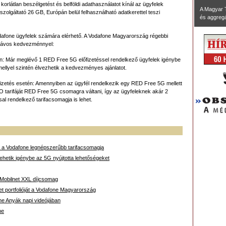
orlátlan beszélgetést és belföldi adathasználatot kínál az ügyfelek
A Magyar 
 szolgáltató 26 GB, Európán belül felhasználható adatkerettel teszi
és aggregál
afone ügyfelek számára elérhető. A Vodafone Magyarország régebbi
 sávos kedvezménnyel:
n: Már meglévő 1 RED Free 5G előfizetéssel rendelkező ügyfelek igénybe
ellyel szintén élvezhetik a kedvezményes ajánlatot.
zetés esetén: Amennyiben az ügyfél rendelkezik egy RED Free 5G mellett
O tarifáját RED Free 5G csomagra váltani, így az ügyfeleknek akár 2
sal rendelkező tarifacsomagja is lehet.
a Vodafone legnépszerűbb tarifacsomagja
hetik igénybe az 5G nyújtotta lehetőségeket
új Mobilnet XXL díjcsomag
et portfolióját a Vodafone Magyarország
ne Anyák napi videójában
ne