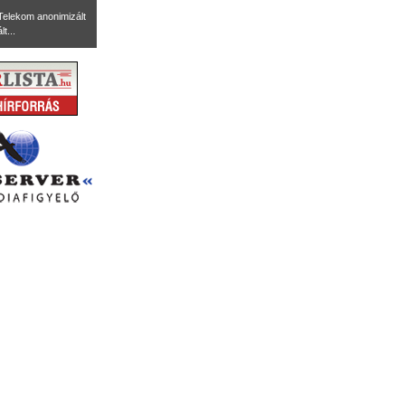
Telekom anonimizált
t...