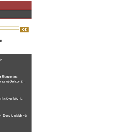
ió
nk:
 Electronics
e az új Galaxy Z...
nkcióval bővíti...
r Electric újabb két