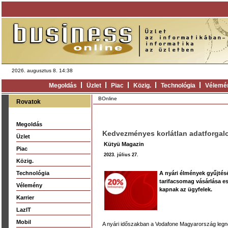
2026. augusztus 8. 14:38
Megoldás
Üzlet
Piac
Közig.
Technológia
Vélemé
BOnline
Rovatok
Megoldás
Kedvezményes korlátlan adatforgal
Üzlet
Kütyü Magazin
Piac
2023. július 27.
Közig.
Technológia
A nyári élmények gyűjtés
tarifacsomag vásárlása es
Vélemény
kapnak az ügyfelek.
Karrier
LazIT
Mobil
A nyári időszakban a Vodafone Magyarország leg