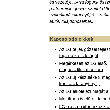
és vezetője.
„Arra fogunk össz
partnereink igényei szerint diff
szolgáltatásokat nyújtó EV-töl
autók tulajdonosainak.”
Kapcsolódó cikkek
Az LG teljes gőzzel fejles
foglalkozó üzletágát
Megérkezett az LG első, 
diagnosztikai monitora
Az LG új készüléke 8 meg
kontrasztarányt nyújt
Az LG elkötelezi magát a
Már itthon is előrendelhe
LG okosmonitor érkezik a 