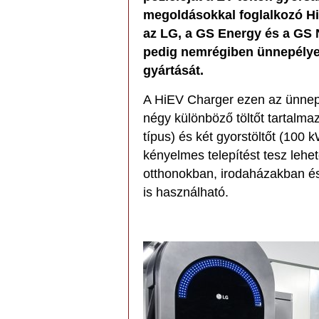
megoldásokkal foglalkozó H
az LG, a GS Energy és a GS N
pedig nemrégiben ünnepélyes 
gyártását.
A HiEV Charger ezen az ünneps
négy különböző töltőt tartalmaz
típus) és két gyorstöltőt (100
kényelmes telepítést tesz lehe
otthonokban, irodaházakban é
is használható.