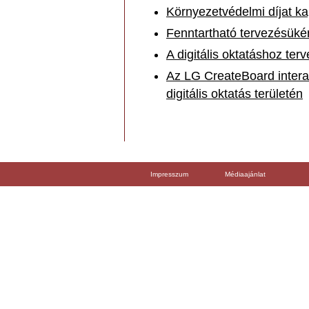
Környezetvédelmi díjat k
Fenntartható tervezésüké
A digitális oktatáshoz ter
Az LG CreateBoard interakt
digitális oktatás területén
Impresszum
Médiaajánlat