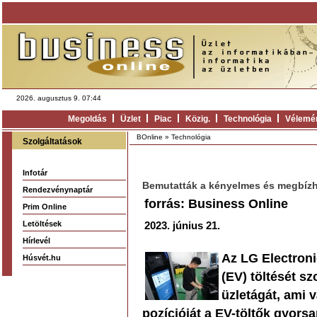
2026. augusztus 9. 07:44
Megoldás
Üzlet
Piac
Közig.
Technológia
Vélemé
BOnline
»
Technológia
Szolgáltatások
Infotár
Bemutatták a kényelmes és megbízha
Rendezvénynaptár
forrás: Business Online
Prim Online
Letöltések
2023. június 21.
Hírlevél
Az LG Electroni
Húsvét.hu
(EV) töltését s
üzletágát, ami v
pozícióját a EV-töltők gyor