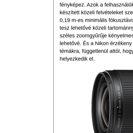
fényképez. Azok a felhasználók
készített közeli felvételeket 
0,19 m-es minimális fókusztáv
tesz lehetővé közeli tartománny
széles zoomgyűrűje kényelmes 
lehetővé. És a Nikon érzékeny A
témákra, függetlenül attól, ho
helyezkedik el.