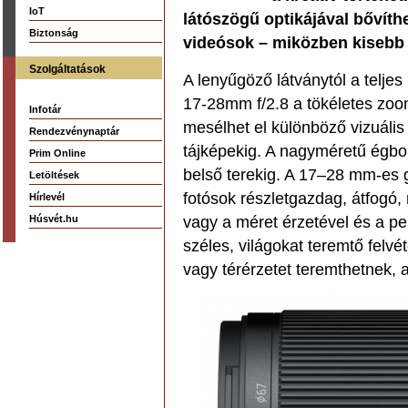
IoT
látószögű optikájával bővíthe
Biztonság
videósok – miközben kisebb t
Szolgáltatások
A lenyűgöző látványtól a teljes
17-28mm f/2.8 a tökéletes zoo
Infotár
mesélhet el különböző vizuális 
Rendezvénynaptár
tájképekig. A nagyméretű égbolt
Prim Online
belső terekig. A 17–28 mm-es 
Letöltések
fotósok részletgazdag, átfogó, 
Hírlevél
Húsvét.hu
vagy a méret érzetével és a pe
széles, világokat teremtő felvé
vagy térérzetet teremthetnek, 