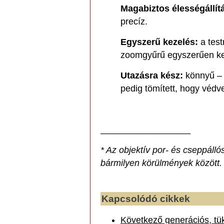
Magabiztos élességállít
precíz.
Egyszerű kezelés:
a test
zoomgyűrű egyszerűen keze
Utazásra kész:
könnyű – 
pedig tömített, hogy védve
__________________
* Az objektív por- és cseppáll
bármilyen körülmények között.
Kapcsolódó cikkek
Következő generációs, tü