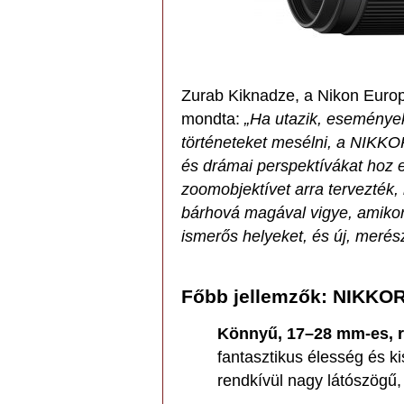
Zurab Kiknadze, a Nikon Euro
mondta:
„Ha utazik, eseménye
történeteket mesélni, a NIKK
és drámai perspektívákat hoz e
zoomobjektívet arra tervezték
bárhová magával vigye, amikor ú
ismerős helyeket, és új, merés
Főbb jellemzők: NIKKOR
Könnyű, 17–28 mm-es, r
fantasztikus élesség és 
rendkívül nagy látószögű,