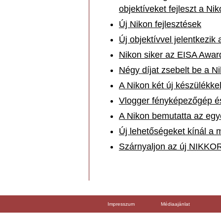
objektíveket fejleszt a Ni
Új Nikon fejlesztések
Új objektívvel jelentkezik
Nikon siker az EISA Awar
Négy díjat zsebelt be a N
A Nikon két új készülékkel
Vlogger fényképezőgép és
A Nikon bemutatta az egye
Új lehetőségeket kínál a 
Szárnyaljon az új NIKKOR
Impresszum
Médiaajánlat