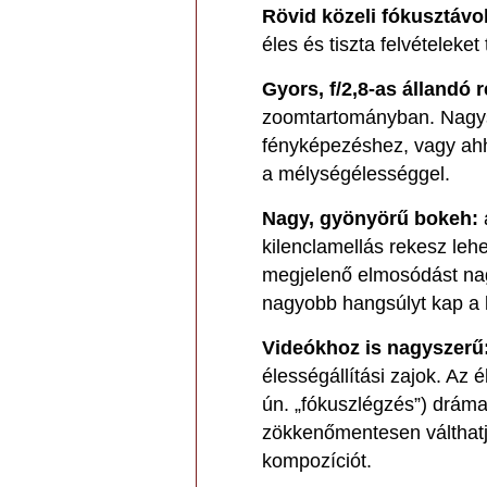
Rövid közeli fókusztávo
éles és tiszta felvételeke
Gyors, f/2,8-as állandó 
zoomtartományban. Nagysz
fényképezéshez, vagy ahh
a mélységélességgel.
Nagy, gyönyörű bokeh:
a
kilenclamellás rekesz leh
megjelenő elmosódást na
nagyobb hangsúlyt kap a 
Videókhoz is nagyszerű
élességállítási zajok. Az é
ún. „fókuszlégzés”) dráma
zökkenőmentesen válthatj
kompozíciót.