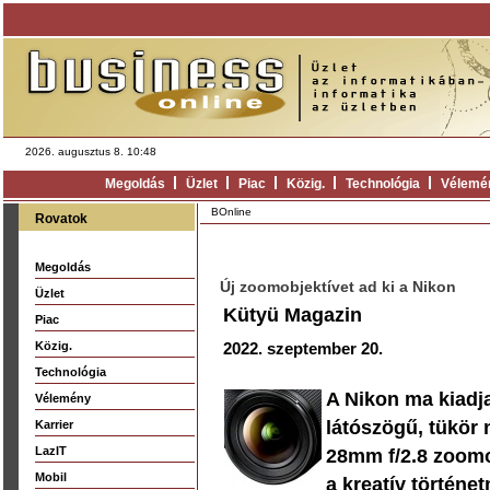
2026. augusztus 8. 10:48
Megoldás
Üzlet
Piac
Közig.
Technológia
Vélemé
BOnline
Rovatok
Megoldás
Új zoomobjektívet ad ki a Nikon
Üzlet
Kütyü Magazin
Piac
Közig.
2022. szeptember 20.
Technológia
A Nikon ma kiadja
Vélemény
látószögű, tükör 
Karrier
LazIT
28mm f/2.8 zoomo
Mobil
a kreatív történe