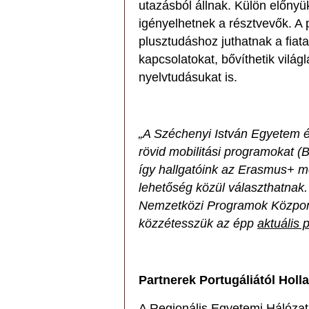
utazásból állnak. Külön előnyük
igényelhetnek a résztvevők. A
plusztudáshoz juthatnak a fiat
kapcsolatokat, bővíthetik világ
nyelvtudásukat is.
„A Széchenyi István Egyetem 
rövid mobilitási programokat (
így hallgatóink az Erasmus+ m
lehetőség közül választhatnak
Nemzetközi Programok Közpo
közzétesszük az épp
aktuális 
Partnerek Portugáliától Holl
A Regionális Egyetemi Hálózat