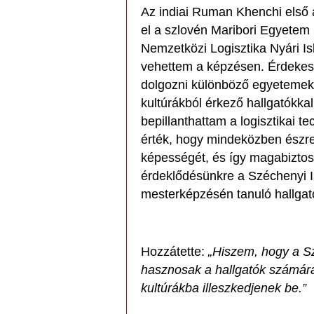
Az indiai Ruman Khenchi első a
el a szlovén Maribori Egyetem L
Nemzetközi Logisztika Nyári Is
vehettem a képzésen. Érdekes 
dolgozni különböző egyetemekr
kultúrákból érkező hallgatókkal
bepillanthattam a logisztikai t
érték, hogy mindeközben észrev
képességét, és így magabizt
érdeklődésünkre a Széchenyi 
mesterképzésén tanuló hallgat
Hozzátette:
„Hiszem, hogy a S
hasznosak a hallgatók számára
kultúrákba illeszkedjenek be.”