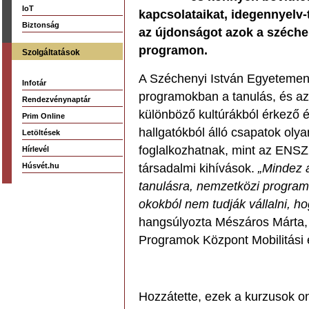
IoT
kapcsolataikat, idegennyelv-
Biztonság
az újdonságot azok a széchen
programon.
Szolgáltatások
A Széchenyi István Egyetemen 
Infotár
programokban a tanulás, és az 
Rendezvénynaptár
különböző kultúrákból érkező
Prim Online
hallgatókból álló csapatok oly
Letöltések
foglalkozhatnak, mint az ENSZ 
Hírlevél
Húsvét.hu
társadalmi kihívások.
„Mindez a
tanulásra, nemzetközi program
okokból nem tudják vállalni, h
hangsúlyozta Mészáros Márta,
Programok Központ Mobilitási 
Hozzátette, ezek a kurzusok on