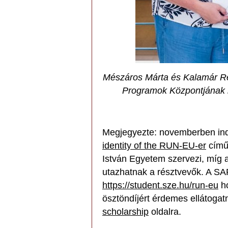
Mészáros Márta és Kalamár R
Programok Központjának m
Megjegyezte: novemberben ind
identity of the RUN-EU-er
című 
István Egyetem szervezi, míg a
utazhatnak a résztvevők. A SA
https://student.sze.hu/run-eu
ho
ösztöndíjért érdemes ellátogat
scholarship
oldalra.