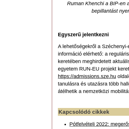
Ruman Khenchi a BIP-en a d
bepillantást nye
Egyszerű jelentkezni
A lehetőségekről a Széchenyi-e
információ elérhető: a regulár
keretében meghirdetett aktuáli
egyetem RUN-EU projekt kere
https://admissions.sze.hu
oldal
tanulásra és utazásra több hall
átélhetik a nemzetközi mobilit
Kapcsolódó cikkek
Pótfelvételi 2022: megerő