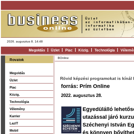
2026. augusztus 8. 14:48
Megoldás
Üzlet
Piac
Közig.
Technológia
Vélemé
BOnline
Rovatok
Megoldás
Rövid képzési programokat is kínál
Üzlet
forrás: Prím Online
Piac
Közig.
2022. augusztus 28.
Technológia
Egyedülálló lehetős
Vélemény
utazással járó kurzu
Karrier
LazIT
Széchenyi István E
Mobil
és könnyen bővíthet