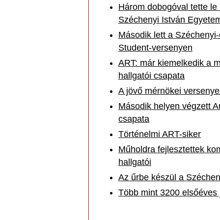
Három dobogóval tette le 
Széchenyi István Egyete
Második lett a Széchenyi
Student-versenyen
ART: már kiemelkedik a 
hallgatói csapata
A jövő mérnökei verseny
Második helyen végzett A
csapata
Történelmi ART-siker
Műholdra fejlesztettek k
hallgatói
Az űrbe készül a Széche
Több mint 3200 elsőéves 