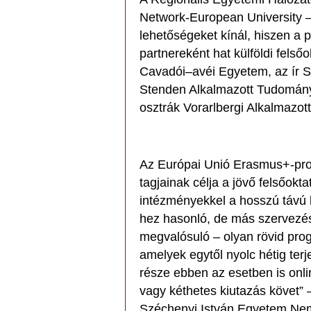
Network-European University
lehetőségeket kínál, hiszen a
partnereként hat külföldi felsőo
Cavadói–avéi Egyetem, az ír 
Stenden Alkalmazott Tudomán
osztrák Vorarlbergi Alkalmazo
Az Európai Unió Erasmus+-prog
tagjainak célja a jövő felsőokt
intézményekkel a hosszú távú k
hez hasonló, de más szervezés
megvalósuló – olyan rövid pro
amelyek egytől nyolc hétig ter
része ebben az esetben is onli
vagy kéthetes kiutazás követ” 
Széchenyi István Egyetem Ne