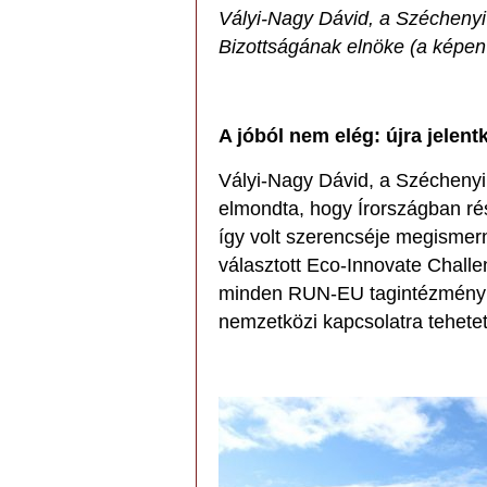
Vályi-Nagy Dávid, a Széchenyi
Bizottságának elnöke (a képe
A jóból nem elég: újra jelent
Vályi-Nagy Dávid, a Széchenyi
elmondta, hogy Írországban ré
így volt szerencséje megismer
választott Eco-Innovate Chal
minden RUN-EU tagintézmény h
nemzetközi kapcsolatra tehetet