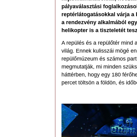
pályaválasztási foglalkozáso
reptérlátogatásokkal várja a 
a rendezvény alkalmából eg
helikopter is a tiszteletét tesz
A repülés és a repülőtér mind
világ. Ennek kulisszái mögé e
repülőmúzeum és számos part
megmutatják, mi minden szüks
háttérben, hogy egy 180 férőh
percet töltsön a földön, és időb