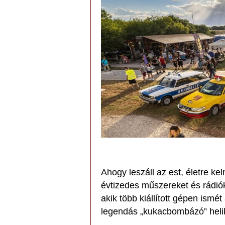
Ahogy leszáll az est, életre kel
évtizedes műszereket és rádi
akik több kiállított gépen ismét
legendás „kukacbombázó” helik