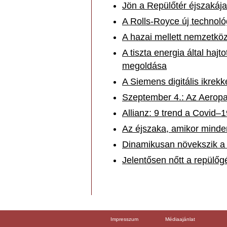
Jön a Repülőtér éjszakája
A Rolls-Royce új technológ
A hazai mellett nemzetköz
A tiszta energia által haj
megoldása
A Siemens digitális ikrekk
Szeptember 4.: Az Aeropa
Allianz: 9 trend a Covid–
Az éjszaka, amikor minden
Dinamikusan növekszik a 
Jelentősen nőtt a repülő
Impresszum
Médiaajánlat