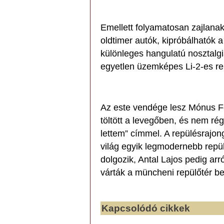
Emellett folyamatosan zajlanak
oldtimer autók, kipróbálhatók
különleges hangulatú nosztalgi
egyetlen üzemképes Li-2-es r
Az este vendége lesz Mónus Fer
töltött a levegőben, és nem ré
lettem” címmel. A repülésrajon
világ egyik legmodernebb rep
dolgozik, Antal Lajos pedig ar
várták a müncheni repülőtér b
Kapcsolódó cikkek