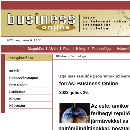
2026. augusztus 6. 13:50
Megoldás
Üzlet
Piac
Közig.
Technológia
Vélemé
BOnline
»
Technológia
Szolgáltatások
Infotár
Izgalmas repülős programok az Ae
Rendezvénynaptár
forrás: Business Online
Prim Online
Letöltések
2022. július 26.
Hírlevél
Az este, amikor 
Húsvét.hu
ferihegyi repü
járművekkel és 
hajtóműindításokkal, nosztal