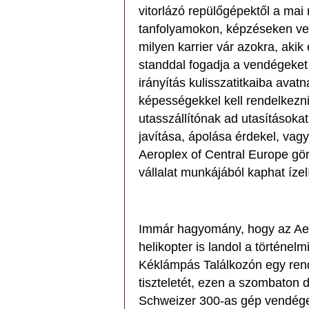
vitorlázó repülőgépektől a mai n
tanfolyamokon, képzéseken ves
milyen karrier vár azokra, akik
standdal fogadja a vendégeket 
irányítás kulisszatitkaiba avat
képességekkel kell rendelkezni
utasszállítónak ad utasításoka
javítása, ápolása érdekel, vag
Aeroplex of Central Europe görd
vállalat munkájából kaphat ízelí
Immár hagyomány, hogy az Aer
helikopter is landol a történelm
Kéklámpás Találkozón egy rend
tiszteletét, ezen a szombaton
Schweizer 300-as gép vendéges