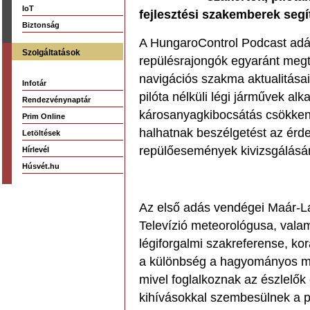
IoT
fejlesztési szakemberek segí
Biztonság
A HungaroControl Podcast adás
Szolgáltatások
repülésrajongók egyaránt megta
navigációs szakma aktualitásai,
Infotár
pilóta nélküli légi járművek al
Rendezvénynaptár
károsanyagkibocsátás csökken
Prim Online
halhatnak beszélgetést az érd
Letöltések
repülőesemények kivizsgálásána
Hírlevél
Húsvét.hu
Az első adás vendégei Maár-L
Televízió meteorológusa, vala
légiforgalmi szakreferense, kor
a különbség a hagyományos met
mivel foglalkoznak az észlelők
kihívásokkal szembesülnek a p