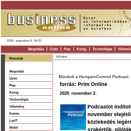
2026. augusztus 6. 04:51
Megoldás
Üzlet
Piac
Közig.
Technológia
Vélemé
BOnline
Rovatok
Megoldás
Elindult a HungaroControl Podcast
Üzlet
forrás: Prím Online
Piac
Közig.
2020. november 2.
Technológia
Podcastot indítot
Vélemény
november elejétő
Karrier
LazIT
közlekedés legérd
Mobil
szakértők, pilótá