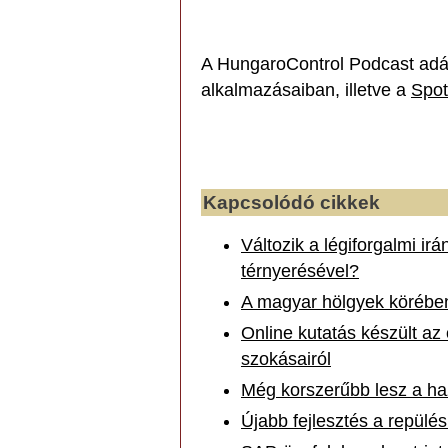
A HungaroControl Podcast adá
alkalmazásaiban, illetve a
Spot
Kapcsolódó cikkek
Változik a légiforgalmi ir
térnyerésével?
A magyar hölgyek körében
Online kutatás készült az
szokásairól
Még korszerűbb lesz a haz
Újabb fejlesztés a repülé