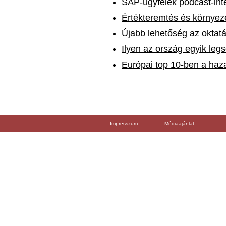
SAP-ügyfelek podcast-inte
Értékteremtés és környe
Újabb lehetőség az oktat
Ilyen az ország egyik leg
Európai top 10-ben a haz
Impresszum
Médiaajánlat