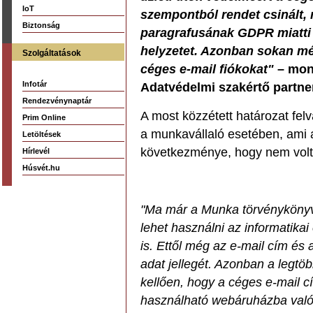
IoT
szempontból rendet csinált,
Biztonság
paragrafusának GDPR miatti 
helyzetet. Azonban sokan mé
Szolgáltatások
céges e-mail fiókokat"
– mond
Infotár
Adatvédelmi szakértő partne
Rendezvénynaptár
A most közzétett határozat fel
Prim Online
a munkavállaló esetében, ami 
Letöltések
következménye, hogy nem volt t
Hírlevél
Húsvét.hu
"Ma már a Munka törvénykönyv
lehet használni az informatikai
is. Ettől még az e-mail cím és 
adat jellegét. Azonban a legt
kellően, hogy a céges e-mail 
használható webáruházba való 