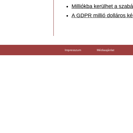
Milliókba kerülhet a szab
A GDPR millió dolláros ké
Impresszum
Médiaajánlat