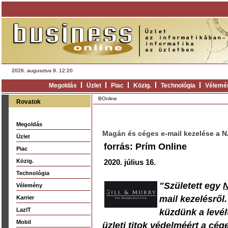
2026. augusztus 9. 12:20
Megoldás
Üzlet
Piac
Közig.
Technológia
Vélemé
BOnline
Rovatok
Megoldás
Magán és céges e-mail kezelése a N
Üzlet
forrás: Prím Online
Piac
Közig.
2020. július 16.
Technológia
"Született egy
N
Vélemény
mail kezelésről
Karrier
LazIT
küzdünk a levél
Mobil
üzleti titok védelméért a cég