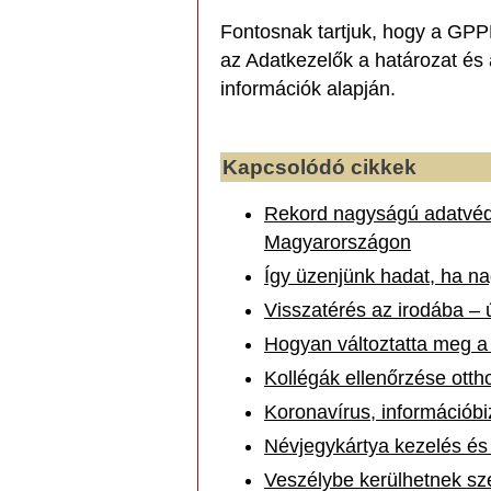
Fontosnak tartjuk, hogy a GPPR
az Adatkezelők a határozat és 
információk alapján.
Kapcsolódó cikkek
Rekord nagyságú adatvéd
Magyarországon
Így üzenjünk hadat, ha na
Visszatérés az irodába – 
Hogyan változtatta meg 
Kollégák ellenőrzése otth
Koronavírus, információb
Névjegykártya kezelés é
Veszélybe kerülhetnek sz