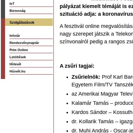
IoT
pályázat kiemelt témáját is 
Biztonság
szituáció adja: a koronavíru
Szolgáltatások
A fesztivál online megvalósítá
nagy szerepet játszik a Telek
Infotár
színvonalról pedig a rangos zs
Rendezvénynaptár
Prim Online
Letöltések
Hírlevél
A zsűri tagjai:
Húsvét.hu
Zsűrielnök:
Prof Karl Bar
Egyetem Film/TV Tanszéké
az Amerikai Magyar Televí
Kalamár Tamás – producer
Kardos Sándor – Kossuth-
dr. Kollarik Tamás – iga
dr. Muhi András - Oscar-j