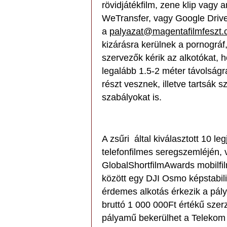
rövidjátékfilm, zene klip vagy a
WeTransfer, vagy Google Drive 
a
palyazat@magentafilmfeszt
kizárásra kerülnek a pornográf, 
szervezők kérik az alkotókat, 
legalább 1.5-2 méter távolságr
részt vesznek, illetve tartsák s
szabályokat is.
A zsűri által kiválasztott 10 l
telefonfilmes seregszemléjén, 
GlobalShortfilmAwards mobilfilm
között egy DJI Osmo képstabili
érdemes alkotás érkezik a pál
bruttó 1 000 000Ft értékű szer
pályamű bekerülhet a Telekom 