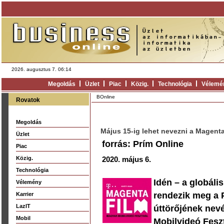
2026. augusztus 7. 06:14
Megoldás
Üzlet
Piac
Közig.
Technológia
Vélemé
BOnline
Rovatok
Megoldás
Május 15-ig lehet nevezni a Magenta
Üzlet
forrás: Prím Online
Piac
Közig.
2020. május 6.
Technológia
Idén – a globáli
Vélemény
rendezik meg a P
Karrier
LazIT
úttörőjének nev
Mobil
Mobilvideó Feszti