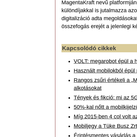
MagentaKraft nevű platformján 
különdíjakkal is jutalmazza azo
digitalizáció adta megoldásokat 
összefogás erejét a jelenlegi k
Kapcsolódó cikkek
VOLT: megarobot épül a h
Használt mobilokból épül
Rangos zsűri értékeli a „
alkotásokat
Tények és fikció: mi az 
50%-kal nőtt a mobilkijel
Míg 2015-ben 4 col volt az
Mobiljegy a Tüke Busz Zrt.
Érintésmentes vásárlás a