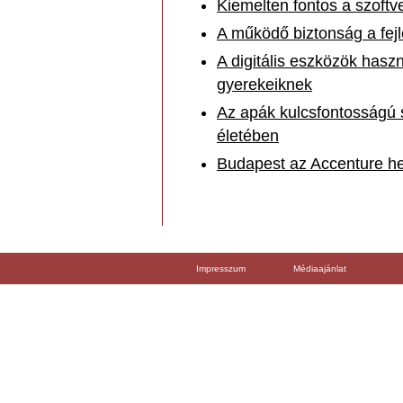
Kiemelten fontos a szoftv
A működő biztonság a fejl
A digitális eszközök hasz
gyerekeiknek
Az apák kulcsfontosságú s
életében
Budapest az Accenture he
Impresszum
Médiaajánlat