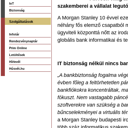
IoT
szakemberei a vállalat legutó
Biztonság
A Morgan Stanley 10 évvel ezel
Szolgáltatások
néhány fős elemző csapatból m
ügyviteli központtá nőtt az ir
Infotár
globális bank informatikai és 
Rendezvénynaptár
Prim Online
Letöltések
Hírlevél
IT biztonság nélkül nincs b
Húsvét.hu
„A bankbiztonság fogalma végé
évben főleg a feltörhetetlen p
bankfiókokra koncentráltak, ma
fókuszt. Nem vastagabb páncé
szoftverekre van szükség a ba
bűncselekményei a virtuális tér
a Morgan Stanley budapesti iro
több száz informatikus szakemb