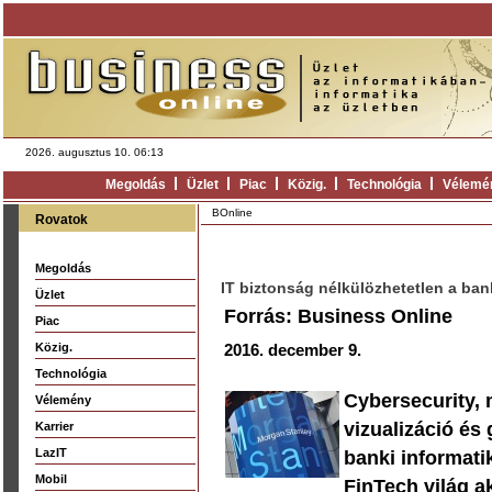
2026. augusztus 10. 06:13
Megoldás
Üzlet
Piac
Közig.
Technológia
Vélemé
BOnline
Rovatok
Megoldás
IT biztonság nélkülözhetetlen a ba
Üzlet
Forrás: Business Online
Piac
Közig.
2016. december 9.
Technológia
Cybersecurity, 
Vélemény
vizualizáció és
Karrier
LazIT
banki informati
Mobil
FinTech világ a