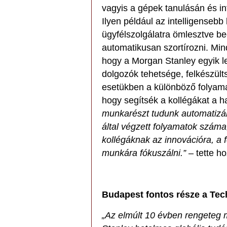
vagyis a gépek tanulásán és i
Ilyen például az intelligenseb
ügyfélszolgálatra ömlesztve be
automatikusan szortírozni. Mi
hogy a Morgan Stanley egyik l
dolgozók tehetsége, felkészült
esetükben a különböző folyama
hogy segítsék a kollégákat a
munkarészt tudunk automatizál
által végzett folyamatok száma
kollégáknak az innovációra, a f
munkára fókuszálni.”
– tette ho
Budapest fontos része a Tec
„Az elmúlt 10 évben rengeteg