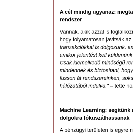
A cél mindig ugyanaz: megta
rendszer
Vannak, akik azzal is foglalko
hogy folyamatosan javítsák az
tranzakciókkal is dolgozunk, am
amikor jelentést kell küldenün
Csak kiemelkedő minőségű ren
mindennek és biztosítani, hog
fusson át rendszereinken, soks
hálózatából indulva.”
– tette h
Machine Learning: segítünk 
dolgokra fókuszálhassanak
A pénzügyi területen is egyre 