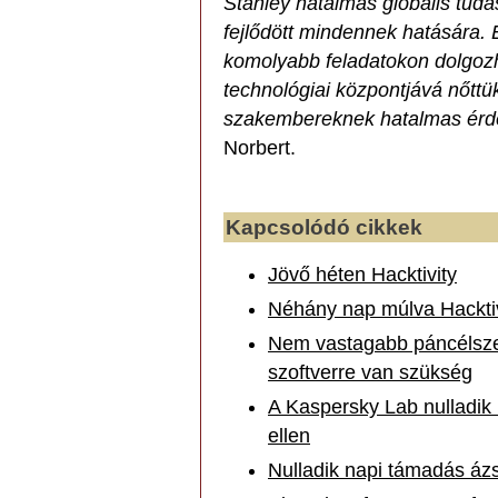
Stanley hatalmas globális tudás
fejlődött mindennek hatására.
komolyabb feladatokon dolgozh
technológiai központjává nőtt
szakembereknek hatalmas érd
Norbert.
Kapcsolódó cikkek
Jövő héten Hacktivity
Néhány nap múlva Hacktiv
Nem vastagabb páncélsze
szoftverre van szükség
A Kaspersky Lab nulladik 
ellen
Nulladik napi támadás ázsi