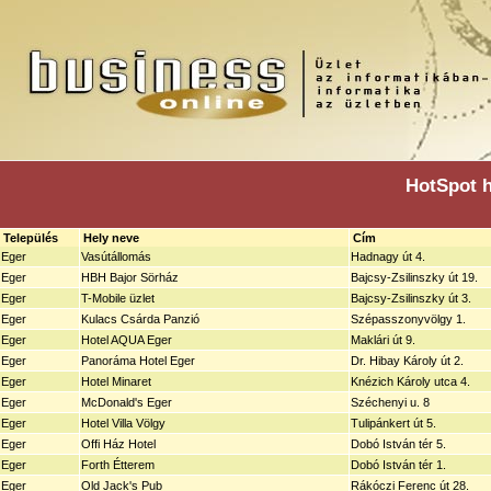
HotSpot h
Település
Hely neve
Cím
Eger
Vasútállomás
Hadnagy út 4.
Eger
HBH Bajor Sörház
Bajcsy-Zsilinszky út 19.
Eger
T-Mobile üzlet
Bajcsy-Zsilinszky út 3.
Eger
Kulacs Csárda Panzió
Szépasszonyvölgy 1.
Eger
Hotel AQUA Eger
Maklári út 9.
Eger
Panoráma Hotel Eger
Dr. Hibay Károly út 2.
Eger
Hotel Minaret
Knézich Károly utca 4.
Eger
McDonald's Eger
Széchenyi u. 8
Eger
Hotel Villa Völgy
Tulipánkert út 5.
Eger
Offi Ház Hotel
Dobó István tér 5.
Eger
Forth Étterem
Dobó István tér 1.
Eger
Old Jack's Pub
Rákóczi Ferenc út 28.