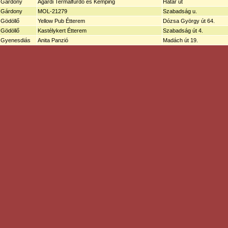
Gárdony
Agárdi Termálfürdő és Kemping
Határ út
Gárdony
MOL-21279
Szabadság u.
Gödöllő
Yellow Pub Étterem
Dózsa György út 64.
Gödöllő
Kastélykert Étterem
Szabadság út 4.
Gyenesdiás
Anita Panzió
Madách út 19.