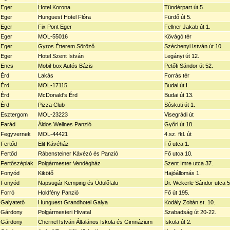
Eger
Hotel Korona
Tündérpart út 5.
Eger
Hunguest Hotel Flóra
Fürdő út 5.
Eger
Fix Pont Eger
Fellner Jakab út 1.
Eger
MOL-55016
Kövágó tér
Eger
Gyros Étterem Söröző
Széchenyi István út 10.
Eger
Hotel Szent István
Legányi út 12.
Encs
Mobil-box Autós Bázis
Petőfi Sándor út 52.
Érd
Lakás
Forrás tér
Érd
MOL-17115
Budai út I.
Érd
McDonald's Érd
Budai út 13.
Érd
Pizza Club
Sóskuti út 1.
Esztergom
MOL-23223
Visegrádi út
Farád
Áldos Wellnes Panzió
Győri út 18.
Fegyvernek
MOL-44421
4.sz. fkl. út
Fertőd
Elit Kávéház
Fő utca 1.
Fertőd
Rábensteiner Kávézó és Panzió
Fő utca 10.
Fertőszéplak
Polgármester Vendégház
Szent Imre utca 37.
Fonyód
Kikötő
Hajóállomás 1.
Fonyód
Napsugár Kemping és Üdülőfalu
Dr. Wekerle Sándor utca 5
Forró
Holdfény Panzió
Fő út 195.
Galyatető
Hunguest Grandhotel Galya
Kodály Zoltán st. 10.
Gárdony
Polgármesteri Hivatal
Szabadság út 20-22.
Gárdony
Chernel István Általános Iskola és Gimnázium
Iskola út 2.