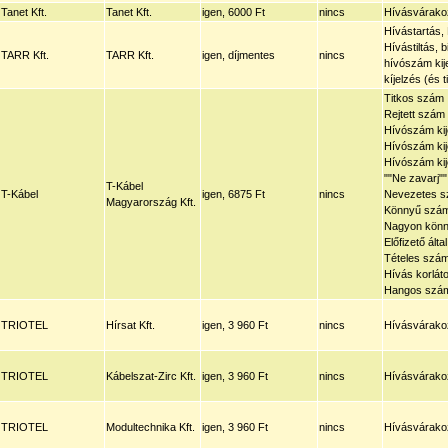
Tanet Kft.
Tanet Kft.
igen, 6000 Ft
nincs
Hívásvárakoz
Hívástartás,
Hívástiltás, 
TARR Kft.
TARR Kft.
igen, díjmentes
nincs
hívószám kije
kíjelzés (és ti
Titkos szám
Rejtett szám
Hívószám kij
Hívószám ki
Hívószám kije
""Ne zavarj""
T-Kábel
T-Kábel
igen, 6875 Ft
nincs
Nevezetes 
Magyarország Kft.
Könnyű szá
Nagyon kön
Előfizető ált
Tételes szám
Hívás korlát
Hangos szá
TRIOTEL
Hírsat Kft.
igen, 3 960 Ft
nincs
Hívásvárakoz
TRIOTEL
Kábelszat-Zirc Kft.
igen, 3 960 Ft
nincs
Hívásvárakoz
TRIOTEL
Modultechnika Kft.
igen, 3 960 Ft
nincs
Hívásvárakoz