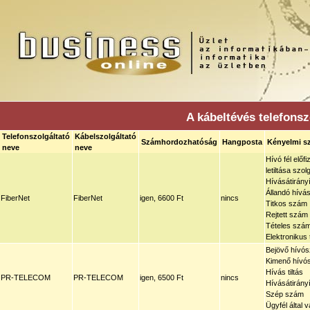
A kábeltévés telefonszo
Telefonszolgáltató
Kábelszolgáltató
Számhordozhatóság
Hangposta
Kényelmi sz
neve
neve
Hívó fél előf
letiltása szo
Hívásátirány
Állandó hívá
FiberNet
FiberNet
igen, 6600 Ft
nincs
Titkos szám
Rejtett szám
Tételes szám
Elektronikus
Bejövő hívós
Kimenő hívós
Hívás tiltás
PR-TELECOM
PR-TELECOM
igen, 6500 Ft
nincs
Hívásátirány
Szép szám
Ügyfél által 