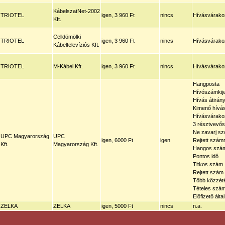
KábelszatNet-2002
TRIOTEL
igen, 3 960 Ft
nincs
Hívásvárakoz
Kft.
Celldömölki
TRIOTEL
igen, 3 960 Ft
nincs
Hívásvárakoz
Kábeltelevíziós Kft.
TRIOTEL
M-Kábel Kft.
igen, 3 960 Ft
nincs
Hívásvárakoz
Hangposta
Hívószámkije
Hívás átirány
Kimenő hívás
Hívásvárako
3 résztvevős
Ne zavarj szo
UPC Magyarország
UPC
igen, 6000 Ft
igen
Rejtett szám
Kft.
Magyarország Kft.
Hangos szá
Pontos idő
Titkos szám
Rejtett szám
Több közzété
Tételes szám
Előfizető ál
ZELKA
ZELKA
igen, 5000 Ft
nincs
n.a.