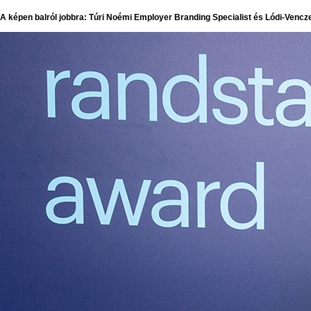
A képen balról jobbra: Túri Noémi Employer Branding Specialist és Lódi-Vencz
A képen balról jobbra: Túri Noémi Employer Branding Specialist és Lódi-Vencz