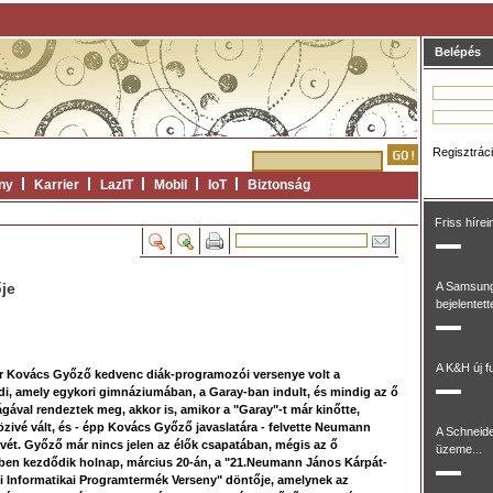
Belépés
Regisztrác
ny
Karrier
LazIT
Mobil
IoT
Biztonság
Friss hírei
je
A Samsung
bejelentett
A K&H új fu
r Kovács Győző kedvenc diák-programozói versenye volt a
di, amely egykori gimnáziumában, a Garay-ban indult, és mindig az ő
gával rendeztek meg, akkor is, amikor a "Garay"-t már kinőtte,
zivé vált, és - épp Kovács Győző javaslatára - felvette Neumann
A Schneide
vét. Győző már nincs jelen az élők csapatában, mégis az ő
üzeme...
ben kezdődik holnap, március 20-án, a "21.Neumann János Kárpát-
 Informatikai Programtermék Verseny" döntője, amelynek az