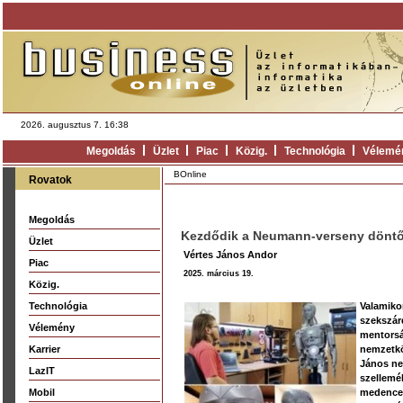
2026. augusztus 7. 16:38
Megoldás
Üzlet
Piac
Közig.
Technológia
Vélemé
BOnline
Rovatok
Megoldás
Kezdődik a Neumann-verseny döntő
Üzlet
Vértes János Andor
Piac
2025. március 19.
Közig.
Technológia
Valamiko
szekszár
Vélemény
mentorsá
Karrier
nemzetkö
János ne
LazIT
szellemé
Mobil
medencei