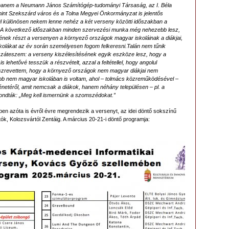
anem a Neumann János Számítógép-tudományi Társaság, az I. Béla
int Szekszárd város és a Tolna Megyei Önkormányzat is jelentős
 különösen nekem lenne nehéz a két verseny közötti időszakban a
 A következő időszakban minden szervezési munka még nehezebb lesz,
ének részt a versenyen a környező országok magyar iskoláinak a diákjai,
skolákat az év során személyesen fogom felkeresni.
Talán nem tűnik
zzáteszem: a verseny kiszélesítésének egyik eszköze lesz, hogy a
lehetővé tesszük a részvételt, azzal a feltétellel, hogy angolul
 észrevettem, hogy a környező országok nem magyar diákjai nem
bb nem magyar iskolában is voltam, ahol – tolmács közreműködésével –
énetéről, amit nemcsak a diákok, hanem néhány településen – pl. a
 mondták: „Meg kell ismernünk a szomszédokat.”
en azóta is évről évre megrendezik a versenyt, az idei döntő sokszínű
k, Kolozsvártól Zentáig. A március 20-21-i döntő programja: