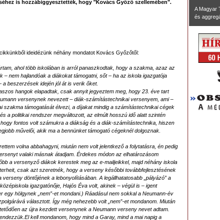
séhez is hozzábiggyesztették, hogy "Kovács Győző szellemében".
A Magyar 
és aggregál
 cikkünkből ideidézünk néhány mondatot Kovács Győzőtől:
tam, ahol több iskolában is arról panaszkodtak, hogy a szakma, azaz az
ák – nem hajlandóak a diákokat támogatni, sőt – ha az iskola igazgatója
a beszerzések idején jól át is verik őket.
aszos hangok elapadtak, csak annyit jegyeztem meg, hogy 23. éve tart
eumann versenynek nevezett – diák-számítástechnikai versenyem, ami –
i szakma támogatását élvezi, a díjakat mindig a számítástechnikai cégek
 a politikai rendszer megváltozott, az elmúlt hosszú idő alatt szintén
 hogy fontos volt számukra a diákság és a diák-számítástechnika, hiszen
egjobb művelői, akik ma a bennünket támogató cégeknél dolgoznak.
rettem volna abbahagyni, miután nem volt jelentkező a folytatásra, én pedig
versenyt valaki másnak átadjam. Érdekes módon az elhatározásom
lőbb a versenyző diákok kerestek meg az e-mailjeikkel, majd néhány iskola
 terheit, csak azt szeretnék, hogy a verseny későbbi továbbfejlesztésének
 a verseny döntőjének a lebonyolításában. A legállhatatosabb „pályázó” a
özépiskola igazgatónője, Hajós Éva volt, akinek – végül is – igent
er egy hölgynek „nem”-et mondani.) Ráadásul nem sokkal a Neumann-év
zpolgárává választott. Így még nehezebb volt „nem”-et mondanom. Miután
rtetődően az újra kezdett versenynek a Neumann verseny nevet adtam.
rendezzük.
El kell mondanom, hogy mind a Garay, mind a mai napig a