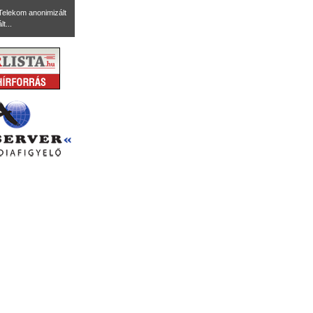
Telekom anonimizált
t...