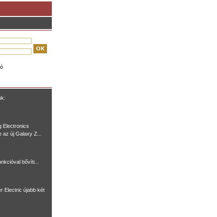
ió
nk:
 Electronics
e az új Galaxy Z...
nkcióval bővíti...
r Electric újabb két