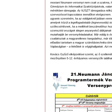
mostani Neumann versenyt nem csak a szakma, h
Gimnázium és Informatikai Szakközépiskola, valam
mértékben támogatja. Az NJSZT támogatása nélkül
szervezéssel kapcsolatos teendőket elvégeznem.
ugyanis szeretném, ha az eddigieknél jobban venn
amelyek közül a legelfogadottabb (legnevesebb) i
szófecsérlésnek, ha a mellékelt beszámolóhoz ho
szomszéd országok idegen anyanyelvű diákjainak is 
mutathatják be versenyfeladataikat. Már eddig is
csatlakoztak a magyarellenes hangulathoz, már tö
előadást tartottam a magyar számítástechnika tört
Vajdaságban – a felnőttek is végighallgattak. Azt
Kovács Győző elképzelései szerint, az ő szelleméb
mezőnyében 5-12. évfolyamos versenyzők található