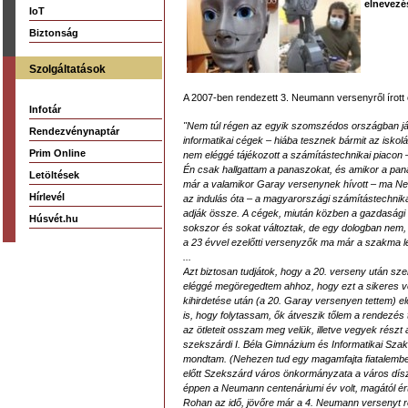
elnevezé
IoT
Biztonság
Szolgáltatások
A 2007-ben rendezett 3. Neumann versenyről írott
Infotár
"Nem túl régen az egyik szomszédos országban jár
Rendezvénynaptár
informatikai cégek – hiába tesznek bármit az iskol
Prim Online
nem eléggé tájékozott a számítástechnikai piacon – 
Én csak hallgattam a panaszokat, és amikor a pan
Letöltések
már a valamikor Garay versenynek hívott – ma N
Hírlevél
az indulás óta – a magyarországi számítástechnika
adják össze. A cégek, miután közben a gazdasági és
Húsvét.hu
sokszor és sokat változtak, de egy dologban nem,
a 23 évvel ezelőtti versenyzők ma már a szakma l
...
Azt biztosan tudjátok, hogy a 20. verseny után sze
eléggé megöregedtem ahhoz, hogy ezt a sikeres 
kihirdetése után (a 20. Garay versenyen tettem) e
is, hogy folytassam, ők átveszik tőlem a rendezés
az ötleteit osszam meg velük, illetve vegyek részt
szekszárdi I. Béla Gimnázium és Informatikai Szakk
mondtam. (Nehezen tud egy magamfajta fiatalemb
előtt Szekszárd város önkormányzata a város dís
éppen a Neumann centenáriumi év volt, magától é
Rohan az idő, jövőre már a 4. Neumann versenyt 